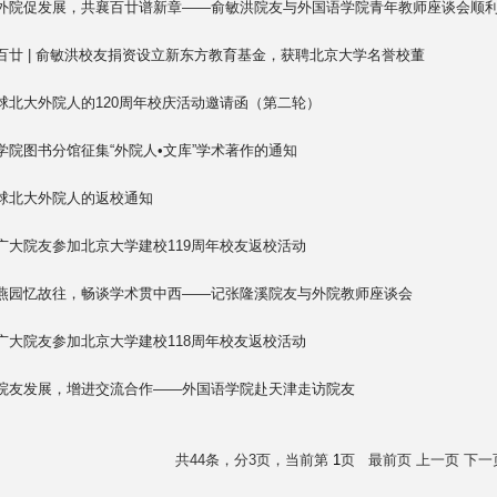
外院促发展，共襄百廿谱新章——俞敏洪院友与外国语学院青年教师座谈会顺
百廿 | 俞敏洪校友捐资设立新东方教育基金，获聘北京大学名誉校董
球北大外院人的120周年校庆活动邀请函（第二轮）
学院图书分馆征集“外院人•文库”学术著作的通知
球北大外院人的返校通知
广大院友参加北京大学建校119周年校友返校活动
燕园忆故往，畅谈学术贯中西——记张隆溪院友与外院教师座谈会
广大院友参加北京大学建校118周年校友返校活动
院友发展，增进交流合作——外国语学院赴天津走访院友
共44条，分3页，当前第
1
页
最前页
上一页
下一