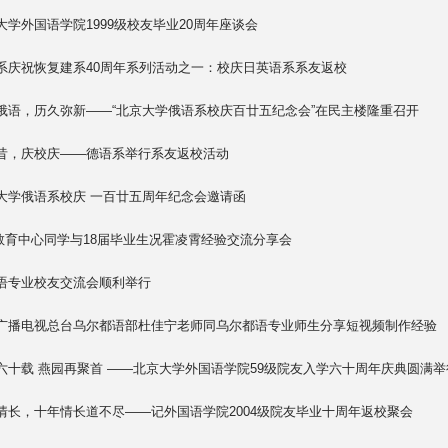
大学外国语学院1999级校友毕业20周年座谈会
系庆祝恢复建系40周年系列活动之一：校庆日英语系系友返校
俄语，历久弥新——“北京大学俄语系校庆百廿五纪念会”在民主楼隆重召开
昔，庆校庆——德语系举行系友返校活动
大学俄语系校庆 一百廿五周年纪念会邀请函
I教育中心同学与18届毕业生况霍凌霄经验交流分享会
语专业校友交流会顺利举行
广播电视总台乌尔都语部杜佳宁老师同乌尔都语专业师生分享短视频制作经验
六十载 燕园再聚首 ——北京大学外国语学院59级院友入学六十周年庆典圆满举
情长，十年情长道不尽——记外国语学院2004级院友毕业十周年返校聚会