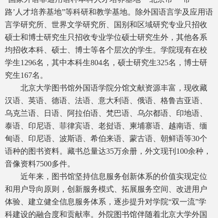
路’人才培养基地”等科研和教学基地。除外国语言学及应用语
言学研究所、世界文学研究所、国别和区域研究专业只招收
硕士和博士研究生只招收专业学位硕士研究生外，其他各系
均招收本科、硕士、博士等各个层次的学生。学院现有在校
学生1296名，其中本科生804名，硕士研究生325名，博士研
究生167名。
北京大学图书馆外国语学院分馆文献资源丰富，现收藏
汉语、英语、德语、法语、意大利语、俄语、格鲁吉亚语、
乌克兰语、日语、阿拉伯语、梵巴语、乌尔都语、印地语、
泰语、印尼语、菲律宾语、老挝语、柬埔寨语、越南语、缅
甸语、印尼语、波斯语、希伯来语、蒙古语、朝鲜语等30个
语种的图书资料
。
藏书总量达35万余册，外文现刊100余种，
音像资料7500多件。
近年来，图书馆坚持信息服务创新体系的价值实现定位
和用户导向原则，创新服务模式、拓展服务空间、改进用户
体验、建立健全信息服务体系，逐步提升对学院“双一流”学
科建设的融合度和贡献率。外院图书馆伴随着北京大学外国