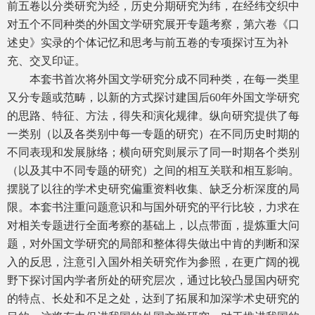
前五卷以分类研究为经，历史分期研究为纬，在经纬交织中
对五个不同种类的外国文学研究展开专题考察，第六卷《口
述史》实录的个体记忆和思考与前五卷的专项探讨互为补
充、交叉印证。
本套书首次将外国文学研究分成不同种类，在每一类里
又分专题或范畴，以新的方式探讨建国后60年外国文学研究
的思路、特征、方法，得失和演化规律。纵向研究提供了每
一类别（以及各类别中每一专题的研究）在不同历史时期的
不同表现和发展脉络；横向研究则展示了同一时期各个类别
（以及其中不同专题的研究）之间的相互关联和相互影响。
摆脱了以往的学术史研究偏重资料收集、缺乏分析深度的局
限。本套书注重问题意识和与国外研究的平行比较，力求在
对相关专题进行全面考察的基础上，以点带面，提炼重大问
题，对外国文学研究的局部和整体得失做出中肯的判断和深
入的反思，注意引入国外相关研究作为参照，在更广阔的视
野下探讨国内学者所处的研究层次，通过比较凸显国内研究
的特点、长处和不足之处，达到了拓展和加深学术史研究的