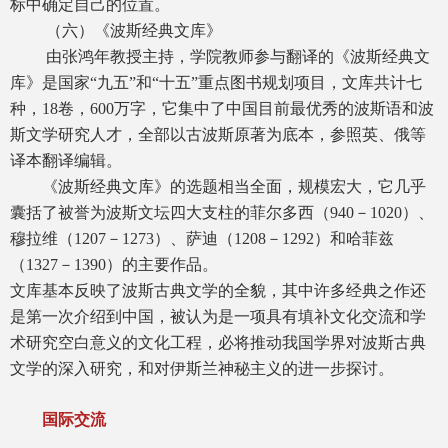
标中确定自己的位置。
（六）《波斯经典文库》
由张鸿年教授主持，学院教师参与翻译的《波斯经典文
库》是国家“九五”和“十五”重点图书规划项目，文库共计七
种，18卷，600万字，它集中了中国目前最优秀的波斯语和波
斯文学研究人才，全部以古波斯原著为底本，参照英、俄等
译本翻译编辑。
《波斯经典文库》的选题相当全面，规模宏大，它几乎
囊括了被誉为波斯文坛四大支柱的菲尔多西（940－1020）、
穆拉维（1207－1273）、萨迪（1208－1292）和哈菲兹
（1327－1390）的主要作品。
文库基本反映了波斯古典文学的全貌，其中许多经典之作还
是第一次介绍到中国，被认为是一项具有填补文化交流和学
术研究空白意义的文化工程，必将推动我国学界对波斯古典
文学的深入研究，和对伊斯兰神秘主义的进一步探讨。
国际交流