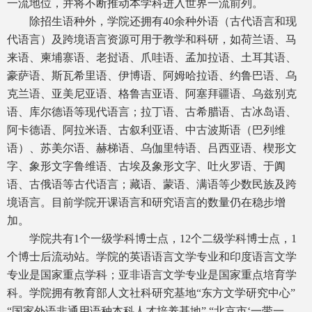
一流地位，并将不断推动本学科进入世界一流前列。
除招生语种外，学院还拥有40余种外语（古代语言和现
代语言）及跨境语言资源可用于教学和科研，如荷兰语、马
来语、柬埔寨语、老挝语、爪哇语、孟加拉语、土耳其语、
豪萨语、斯瓦希里语、伊博语、阿姆哈拉语、约鲁巴语、乌
克兰语、亚美尼亚语、格鲁吉亚语、阿塞拜疆语、乌兹别克
语、库尔德语等现代语言；拉丁语、古希腊语、古冰岛语、
阿卡德语、阿拉米语、古叙利亚语、中古波斯语（巴列维
语）、苏美尔语、赫梯语、乌伽里特语、吕西亚语、楔形文
字、象形文字鲁维语、古埃及象形文字、吐火罗语、于阗
语、古俄语等古代语言；藏语、蒙语、满语等少数民族及跨
境语言。目前学院开课语言和研究语言的数量仍在稳步增
加。
学院共有1个一级学科博士点，12个二级学科博士点，1
个博士后流动站。学院的英语语言文学专业和印度语言文学
专业是国家重点学科；亚非语言文学专业是国家重点培育学
科。学院拥有教育部人文社科研究基地“东方文学研究中心”
“国家外语非通用语种本科人才培养基地” “北京市‘一带一