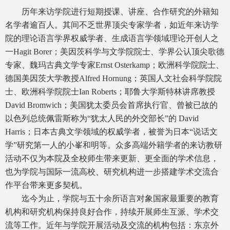
历年来访学院进行短期授课、讲座、合作研究的外籍知
名学者逾百人。其间不乏世界顶尖专家学者，如近年来访学
院的理论语言学界权威学者、生成语言学领域理论开创人之
一Hagit Borer；美因茨科学与文学院院士、学界公认顶尖歌德
专家、魏玛古典文学专家Ernst Osterkamp；欧洲科学院院士、
德国美因茨大学教授Alfred Hornung；英国人文社会科学院院
士、欧洲科学院院士Ian Roberts；耶鲁大学斯特林讲席教授
David Bromwich；美国犹太委员会首席执行官、曾被已故的
以色列总统佩雷斯称为“犹太人民的外交部长”的 David
Harris；日本古典文学领域的权威学者，被誉为日本“说话文
学”研究第一人的小峯和明等。众多高端外籍学者的来访教研
活动不仅为本院及全校师生带来更新、更全面的学术信息，
也为学院与国际一流高校、研究机构进一步搭建学术交流合
作平台带来更多契机。
迄今为止，学院与五十余所语言对象国家最重要的教育
机构和研究机构保持良好合作，持续开展师生互派、学术交
流等工作。近年与学院开展活动及交流的机构包括：东京外