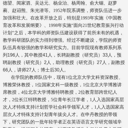
德望、闻家泗、吴达元、杨业治、杨周翰、俞大铟、赵萝
蕤、赵诏熊、朱光潜等。1952年院系调整，师资队伍进一步
加强和壮大。在改革开放之后，特别是1993年实施《中国教
育改革和发展纲要》、1998年实施“面向21世纪教育振兴行动
计划”之后，本学科的师资队伍建设获得了前所未有的机遇，
教学科研团队的实力得到增强。经过不断建设，学院的师资
队伍具有较强的教学和研究实力。目前学院现有教师系列
系
列196人，其中教授41人，长聘副教授（研究员）33人，预
聘副教授（研究员）2人，助理教授（研究员）27人，副教授
66人，讲师27人；博士后30人
。
在学院的教师队伍中，现有1位北京大学文科资深教授、
博雅荣休教授，
1位国家文科一级教授，
1位北京大学博雅讲
席教授，4位北京大学博雅特聘教授，2位教育部跨世纪人
才，2位长江特聘教授，5位青年长江学者，1人入选国家高层
次人才特殊支持计划哲学社会科学领军人才，1人入选国家高
层次人才特殊支持计划青年拔尖人才。在申丹教授的带领
下，研究团队的一批年轻学者正在英语语言文学研究领域辛