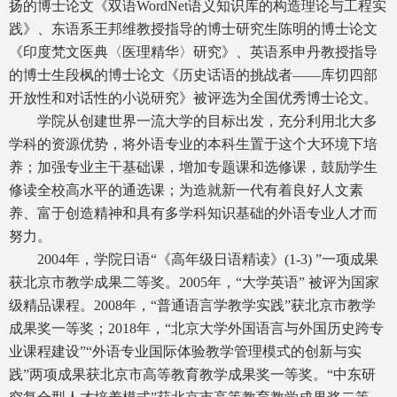
扬的博士论文《双语WordNet语义知识库的构造理论与工程实
践》、东语系王邦维教授指导的博士研究生陈明的博士论文
《印度梵文医典〈医理精华〉研究》、英语系申丹教授指导
的博士生段枫的博士论文《历史话语的挑战者——库切四部
开放性和对话性的小说研究》被评选为全国优秀博士论文。
学院从创建世界一流大学的目标出发，充分利用北大多
学科的资源优势，将外语专业的本科生置于这个大环境下培
养；加强专业主干基础课，增加专题课和选修课，鼓励学生
修读全校高水平的通选课；为造就新一代有着良好人文素
养、富于创造精神和具有多学科知识基础的外语专业人才而
努力。
2004年，学院日语“《高年级日语精读》(1-3) ”一项成果
获北京市教学成果二等奖。2005年，“大学英语” 被评为国家
级精品课程。2008年，“普通语言学教学实践”获北京市教学
成果奖一等奖；2018年，“北京大学外国语言与外国历史跨专
业课程建设”“外语专业国际体验教学管理模式的创新与实
践”两项成果获北京市高等教育教学成果奖一等奖。“中东研