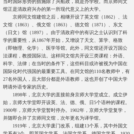
当时国际形势的措施除了兴船政，就是办学校。而京师同文
馆正是清政府兴办的第一所现代意义上的大学。
京师同文馆建馆之后，相继开设了英文馆（1862）、法
文馆（1863）、俄文馆（1863）、德文馆（1871）、东文
（日文）馆（1897）。由于清政府中的有识之士认识到了科
学的重要性，从1867年开始，又增设了天文、算学、格致
（即物理、化学）、医学等馆。此外，同文馆还开设万国公
法课程，教授国际法。这样同文馆共开设三类课程：外语、
科学、法律；在当时的条件下，这些科目或许被视为中国在
国际化时代强国的最重要工具。在同文馆的110名教师中，有
27名外国人，且大部分都是外语教师，这也开创了中国大学
聘请外语专家的历史。
1898年，北京大学的直接前身京师大学堂成立。成立伊
始，京师大学堂即开设英、法、德、俄、日5个语种的课程。
1900年，京师大学堂暂时停办。1902年，京师大学堂复学，
并随即合并了京师同文馆，次年更名为译学馆。
1919年，北京大学废门改系，组建13个系，其中外国文
学系有3个，即英国文学系、法国文学系、德国文学系。1920