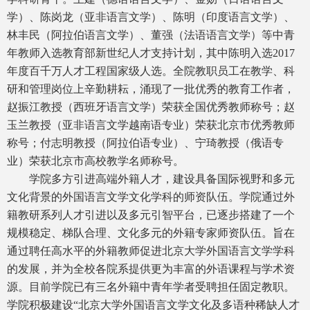
学）、陈岗龙（亚非语言文学）、陈明（印度语言文学）、
林丰民（阿拉伯语言文学）、董强（法语语言文学）等中青
年教师入选教育部新世纪人才支持计划，其中陈明入选2017
年度百千万人才工程国家级人选。全院教职员工在教学、科
研和管理岗位上辛勤耕耘，涌现了一批优秀的教育工作者，
赵振江教授（西班牙语言文学）荣获全国优秀教师称号；赵
玉兰教授（亚非语言文学越南语专业）荣获北京市优秀教师
称号；付志明教授（阿拉伯语专业）、宁琦教授（俄语专
业）荣获北京市高校教学名师称号。
学院多方引进高端外籍人才，建设具备国际视野和多元
文化背景的外国语言文学文化学科的师资队伍。学院通过外
籍教研系列人才引进以及多元引智平台，已逐步搭建了一个
规模稳定、梯队合理、文化多元的外籍专家师资队伍。旨在
通过聘任高水平的外籍教师促进北京大学外国语言文学学科
的发展，并为全校各院系提供更为丰富的外语课程与学术资
源。目前学院已有三名外籍中青年学者受聘担任固定教职。
学院积极建设“北京大学外国语言文学文化及多语种稀缺人才