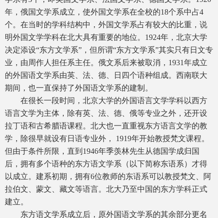
年，俄国文学系成立，使外国文学系在全校的18个系中占4
个。在当时的学科结构中，外国文学系占有较大的比重，说
明外国文学学科在北大具有重要的地位。1924年，北京大学
决定添设“东方文学系”，但所谓“东方文学系”其实只有日文专
业，由周作人担任系主任。俄文系后来被取消，1931年成立
的外国语文学系由英、法、德、日四个语种组成。西南联大
期间，也一直保持了外国语文学系的建制。
在很长一段时间，北京大学的外国语言文学学科以西方
语言文学为主体，除有英、法、德、俄等专业之外，还开设
拉丁语和古希腊语课程。北大也一直重视东方语言文学的教
学，除很早就设有日语专业外， 1919年开始教授梵文课程。
但由于条件所限，直到1946年季羡林先生从德国学成归国
后，拥有多个语种的东方语文学系（以下简称东语系）才得
以成立。建系初期，拥有6位教师的东语系可以教授梵文、阿
拉伯文、蒙文、藏文等语言。北大乃至中国的东方学科正式
建立。
东方语文学系成立后，原外国语文学系的其余部分更名