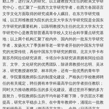
勤工作，进行深入的研究。以王建教授为主任的欧美文学研
究中心，也汇聚了一批西方文学研究学者，在西方各国语言
文学文化方面取得的研究成果令人瞩目。在东方学研究领
域，以王邦维教授为院长的北京大学东方学研究院是全国东
方学研究的重要机构，以陈明教授为主任的北京大学东方文
学研究中心是教育部普通高等学校人文社会科学重点研究基
地；以上两个机构汇聚了校内外、国内外的一批东方学研究
学者，发扬光大了季羡林等老一辈学者开创的中国东方学研
究的光荣传统，再创中国东方学研究的辉煌。北京大学卡布
斯苏丹阿拉伯研究讲席、卡塔尔中东研究讲席拥有阿拉伯语
言、文学、文化研究的优秀团队，除讲席教授付志明、吴冰
冰，研究教授谢秩荣、林丰民外，还有一批优秀的青年学
者。学院重视教师队伍的制度化建设，严格执行学校教师聘
任的有关规定，聘任拥有本学科最高学位的学者担任教职；
同时大力推动教师队伍的多元化建设。通过坚持不懈的多方
面努力，学院教师队伍的平均年龄不断下降，学历层次不断
提高，研究水平稳步上升。在中青年教师中，涌现出一批教
学科研骨干。王建（德语语言文学）、金勋（日语语言文