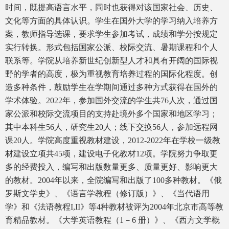
时间，既提高语言水平，同时也获得对该国家社会、历史、
文化等方面的具体认识。学生在国外大学的学习纳入培养方
案，教师指导选课，要求学生参加考试，成绩和学分按规定
实行转换。形式包括国家公派、校际交流、暑期课程和个人
联系等。学院从培养新世纪创新型人才和具有开阔的国际视
野的学者的高度，极为重视教育培养过程的国际化程度。创
造多种条件，鼓励学生在学期间通过多种方式获得在国外的
学术体验。2022年，参加国外交流的学生共76人次，通过国
家公派和校际交流项目的支持赴境外多个国家和地区学习；
其中本科生56人，研究生20人；线下交换56人，参加远程网
课20人。学院高度重视教材建设，2012-2022年在学校一级教
材建设立项共45项，建设电子化教材12项。学院努力争取更
多的经费投入，编写和出版数量更多、质量更好、影响更大
的教材。2004年以来，全院编写和出版了100多种教材。《俄
罗斯文学史》、《语言学教程（修订版）》、《当代语用
学》和《法语教程I,II》等4种教材被评为2004年北京市高等教
育精品教材。《大学英语教程（1－6 册）》、《西方文学概