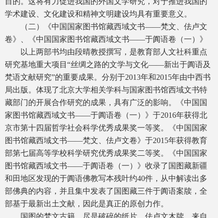
目的。这将有力促进我国的外国文学研究，对于推进我国的
学术建设、文化建设和精神文明建设均具有重要意义。
（二）《中国国家图书馆藏西域文书——梵文、佉卢文
卷》、《中国国家图书馆藏西域文书——于阗语卷（一）》
以上两部书均由段晴教授撰写，是教育部人文社科重点
研究基地重大项目“丝绸之路的文学与文化——新出于阗语及
梵语文献研究”的重要成果。分别于2013年和2015年由中西书
局出版。体现了北京大学相关学科与国家图书馆西域文书特
藏部门的开展合作研究的成果，具有广泛的影响。《中国国
家图书馆藏西域文书——于阗语卷（一）》于2016年获得北
京市第十四届哲学社会科学优秀成果奖一等奖。《中国国家
图书馆藏西域文书——梵文、佉卢文卷》于2015年获得教育
部第七届高等学校科学研究优秀成果奖二等奖。《中国国家
图书馆藏西域文书——于阗语卷（一）》收录了国图藏新疆
和田地区发现的于阗语佛教写本残叶约40件，从中解读出多
部佛典的内容，并且集中发表了国图藏三件于阗语案牍，全
部基于最新出土文献，因此是真正的原创力作。
国图的梵文古籍，尽是破碎的纸片。佉卢文木牍、来自