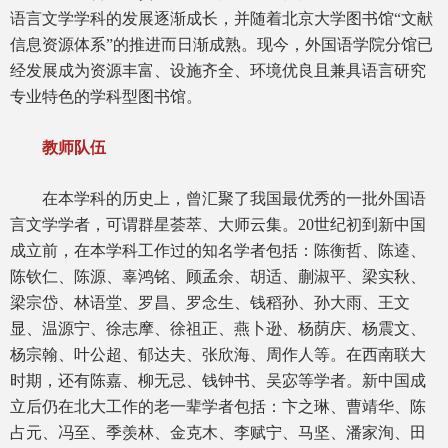
语言文学学科的发展逐渐成长，并随着北京大学图书馆“文献
信息资源体系”的推进而日渐成熟。现今，外国语学院分馆已
经发展成为资源丰富、设施齐全、环境优良且兼具语言研究
专业特色的学科型图书馆。
教师队伍
在本学科的历史上，曾汇聚了我国最优秀的一批外国语
言文学学者，可谓群星荟萃、大师云集。20世纪初到新中国
成立前，在本学科工作过的知名学者包括：陈衡哲、陈逵、
陈钦仁、陈源、辜鸿铭、顾孟余、胡适、蒯淑平、梁实秋、
梁宗岱、林语堂、罗昌、罗念生、钱稻孙、孙大雨、王文
显、温源宁、徐志摩、徐祖正、燕卜逊、杨荫庆、杨震文、
杨宗翰、叶公超、郁达夫、张欣海、周作人等。在西南联大
时期，还有陈嘉、柳无忌、钱钟书、吴宓等学者。新中国成
立后仍在北大工作的老一辈学者包括：卞之琳、曹靖华、陈
占元、冯至、季羡林、金克木、李赋宁、马坚、潘家洵、田