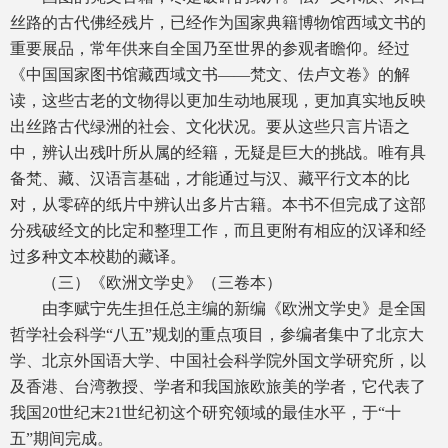
丝路的古代佛经残片，已经作为国家典籍博物馆西域文书的
重要展品，常年供来自全国乃至世界的参观者瞻仰。经过
《中国国家图书馆藏西域文书——梵文、佉卢文卷》的解
读，这些古老的文物得以更加生动地展现，更加真实地反映
出丝路古代绿洲的社会、文化状况。要从这些只言片语之
中，辨认出残叶所从属的经籍，无疑是巨大的挑战。唯有具
备梵、藏、汉语言基础，才能通过与汉、藏平行文本的比
对，从零碎的纸片中辨认出多片古籍。本书不但完成了这部
分残破经文的比定和整理工作，而且更附有相应的汉译和经
过多种文本校勘的藏译。
（三）《欧洲文学史》（三卷本）
由李赋宁先生担任总主编的新编《欧洲文学史》是全国
哲学社会科学“八五”规划的重点项目，参编者集中了北京大
学、北京外国语大学、中国社会科学院外国文学研究所，以
及香港、台湾教授、学者和我国旅欧旅美的学者，它代表了
我国20世纪末21世纪初这个研究领域的最佳水平，于“十
五”期间完成。