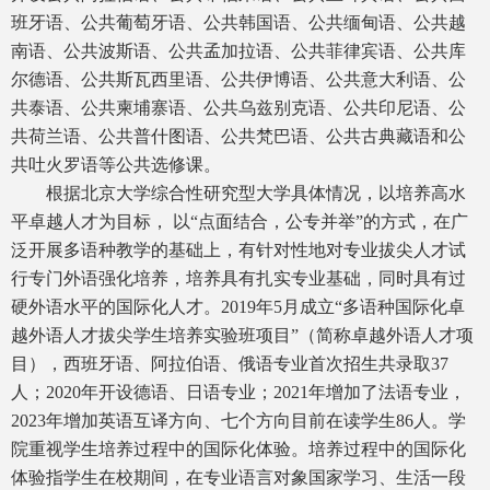
班牙语、公共葡萄牙语、公共韩国语、公共缅甸语、公共越
南语、公共波斯语、公共孟加拉语、公共菲律宾语、公共库
尔德语、公共斯瓦西里语、公共伊博语、公共意大利语、公
共泰语、公共柬埔寨语、公共乌兹别克语、公共印尼语、公
共荷兰语、公共普什图语、公共梵巴语、公共古典藏语和公
共吐火罗语等公共选修课。
根据北京大学综合性研究型大学具体情况，以培养高水
平卓越人才为目标， 以“点面结合，公专并举”的方式，在广
泛开展多语种教学的基础上，有针对性地对专业拔尖人才试
行专门外语强化培养，培养具有扎实专业基础，同时具有过
硬外语水平的国际化人才。2019年5月成立“多语种国际化卓
越外语人才拔尖学生培养实验班项目”（简称卓越外语人才项
目），西班牙语、阿拉伯语、俄语专业首次招生共录取37
人；2020年开设德语、日语专业；2021年增加了法语专业，
2023年增加英语互译方向、七个方向目前在读学生86人。学
院重视学生培养过程中的国际化体验。培养过程中的国际化
体验指学生在校期间，在专业语言对象国家学习、生活一段