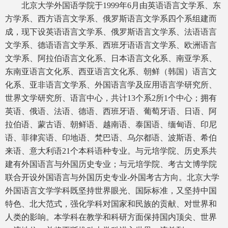
北京大学外国语学院于1999年6月由英语语言文学系、东
方学系、西方语言文学系、俄罗斯语言文学系四个系组建而
成，现下设英语语言文学系、俄罗斯语言文学系、法语语言
文学系、德语语言文学系、西班牙语语言文学系、欧洲语言
文学系、阿拉伯语言文化系、日本语言文化系、南亚学系、
东南亚语言文化系、西亚语言文化系、朝鲜（韩国）语言文
化系、亚非语言文学系、外国语言学及应用语言学研究所、
世界文学研究所、语言中心，共计13个系2所1个中心；拥有
英语、俄语、法语、德语、西班牙语、葡萄牙语、日语、阿
拉伯语、蒙古语、朝鲜语、越南语、泰国语、缅甸语、印尼
语、菲律宾语、印地语、梵巴语、乌尔都语、波斯语、希伯
来语、意大利语21个本科语种专业。与元培学院、历史系共
建有外国语言与外国历史专业；与元培学院、考古文博学院
联合开设外国语言与外国历史专业-外国考古方向。北京大学
外国语言文学学科既坚持世界眼光、国际标准，又坚持中国
特色、北大范式，强化学科对国家和民族的贡献、对世界和
人类的影响。本学科在教学和科研方面保持国内顶尖、世界