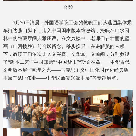
合影
5月30日清晨，外国语学院工会的教职工们从燕园集体乘
车抵达燕山脚下，走入中国国家版本馆总馆，掩映在山水园
林中的馆藏厅阁典雅庄严。在文兴楼中，老师们在壮丽的壁
画《山河揽胜》前合影留念。移步换景，在讲解员的带领
下，教职工们依次走入文兴楼、文华堂、文瀚阁，分别参观
了“版本工艺”“中国邮票”“中国货币”“斯文在兹——中华古代
文明版本展”“真理之光——马克思主义中国化时代化经典版
本展”“见证伟业——中华民族复兴版本展”等专题展览。