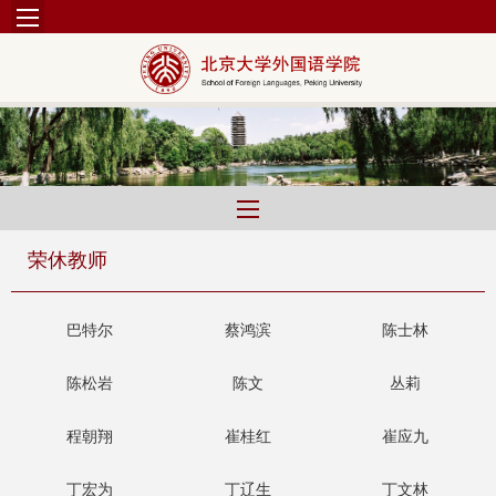
荣休教师
巴特尔
蔡鸿滨
陈士林
陈松岩
陈文
丛莉
程朝翔
崔桂红
崔应九
丁宏为
丁辽生
丁文林