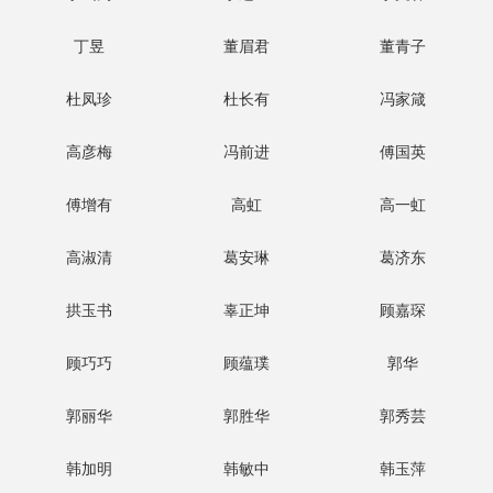
丁昱
董眉君
董青子
杜凤珍
杜长有
冯家箴
高彦梅
冯前进
傅国英
傅增有
高虹
高一虹
高淑清
葛安琳
葛济东
拱玉书
辜正坤
顾嘉琛
顾巧巧
顾蕴璞
郭华
郭丽华
郭胜华
郭秀芸
韩加明
韩敏中
韩玉萍