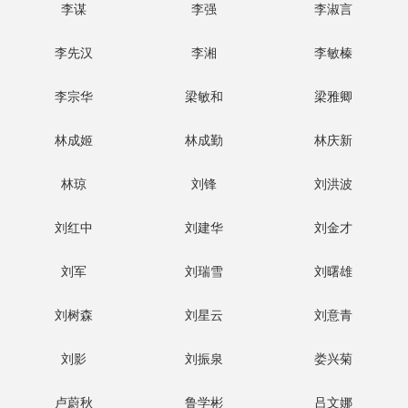
李谋
李强
李淑言
李先汉
李湘
李敏榛
李宗华
梁敏和
梁雅卿
林成姬
林成勤
林庆新
林琼
刘锋
刘洪波
刘红中
刘建华
刘金才
刘军
刘瑞雪
刘曙雄
刘树森
刘星云
刘意青
刘影
刘振泉
娄兴菊
卢蔚秋
鲁学彬
吕文娜