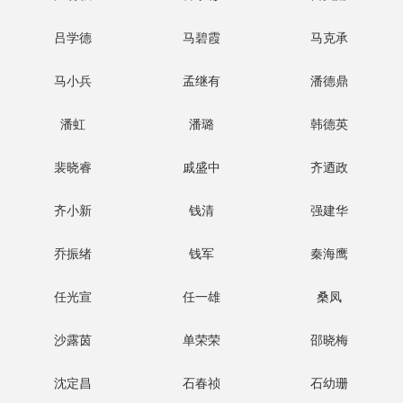
吕学德
马碧霞
马克承
马小兵
孟继有
潘德鼎
潘虹
潘璐
韩德英
裴晓睿
戚盛中
齐迺政
齐小新
钱清
强建华
乔振绪
钱军
秦海鹰
任光宣
任一雄
桑凤
沙露茵
单荣荣
邵晓梅
沈定昌
石春祯
石幼珊