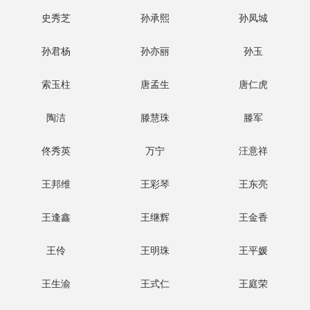
史秀芝
孙承熙
孙凤城
孙君杨
孙亦丽
孙玉
索玉柱
唐孟生
唐仁虎
陶洁
滕慧珠
滕军
佟秀英
万宁
汪意祥
王邦维
王彩琴
王东亮
王逢鑫
王继辉
王金香
王伶
王明珠
王平媛
王生渝
王式仁
王庭荣