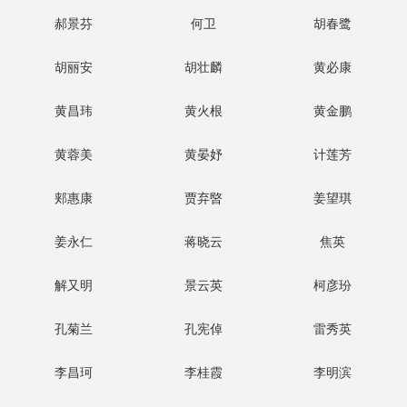
郝景芬
何卫
胡春鹭
胡丽安
胡壮麟
黄必康
黄昌玮
黄火根
黄金鹏
黄蓉美
黄晏妤
计莲芳
郏惠康
贾弃暋
姜望琪
姜永仁
蒋晓云
焦英
解又明
景云英
柯彦玢
孔菊兰
孔宪倬
雷秀英
李昌珂
李桂霞
李明滨