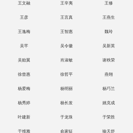
王文融
王辛夷
王修
王彦
王言真
王燕生
王逸梅
王智惠
魏玲
吴芊
吴令徽
吴新英
吴贻翼
肖淑敏
谢秩荣
徐曾惠
徐哲平
燕翎
杨爱梅
杨明丽
杨巧兰
杨秀婷
杨长发
姚克成
叶建新
于龙珠
于荣胜
于维雅
俞家钲
喻天舒