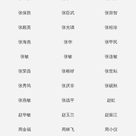
张保胜
张臣武
张崇智
张殿英
张光璘
张桂珍
张海燕
张华
张甲民
张敏
张敏
张连敏
张荣昌
张榕柕
张世耘
张秀筠
张厌非
张砚秋
张燕敏
张战平
赵虹
赵华敏
赵玉兰
赵振江
周金福
周林飞
周小仪