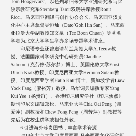
Tom Hoogervorst、以色列希伯来大学亚洲研究系与比
较宗教研究系Sternberg-Tamir双聘讲席教授Ronit
Ricci、马来西亚翻译与创作协会会长、马来西亚汉文
化中心主席拿督吴恒灿（Dato’Goh Hin San）、马来西
亚拉曼大学副教授郑文泉（Tee Boon Chuan）等著名
学者为北京大学学生举办多场专题学术讲座。
印尼语专业还曾邀请荷兰莱顿大学A.Teeuw教
授、法国国家科学研究中心研究员Claudine
Salmon（克劳婷·苏尔梦）博士、英国伦敦大学Ernst
Ulrich Kratz教授、印度尼西亚大学Hermina Sutami教
授、印度尼西亚学者Hatib Katir博士、新加坡学者Liaw
Yock Fang（廖裕芳）教授、马华词典编撰专家Yang
Kui Yee（杨贵谊）、香港印尼研究学社《印尼焦点》
期刊印尼文编辑郑松、马来亚大学Chia Oai Peng（谢
爱萍）副教授和Chew Fong Peng（周芳萍）副教授等
先后为在校生讲学或担任外教。
6.
引进海外珍贵图书，丰富学术资源
2019年北京大学印度尼西亚-马来西亚文化研究所