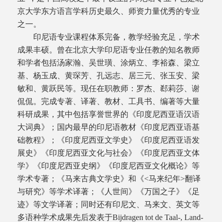
京大学东方语言学科历史最久、师资力量优秀的专业
之一。
印尼语专业课程体系完备，教学经验充足，学术
成果丰硕。曾在北京大学印尼语专业任教的知名教师
和学者包括汤家瀚、吴世璜、涂炳立、李裕森、梁立
基、杨玉成、黄琛芳、孔远志、居三元、张玉安、梁
敏和、黄跃民等。现任在职教师：罗杰、郄莉莎、谢
侃侃。完成专著、译著、教材、工具书、编著等大量
科研成果，其中包括享誉世界的《印度尼西亚语汉语
大词典》；国内最早的印尼语教材《印度尼西亚语基
础教程》；《印度尼西亚文学史》《印度尼西亚语发
展史》《印度尼西亚文化与社会》《印度尼西亚文体
学》《印度尼西亚史纲》《印度尼西亚文化概论》等
学术专著；《马来古典文学史》和《<马来纪年>翻译
与研究》等学术译著；《人世间》《万国之子》《足
迹》等文学译著；同时还有印尼文、马来文、英文等
多语种学术成果先后发表于Bijdragen tot de Taal-, Land-