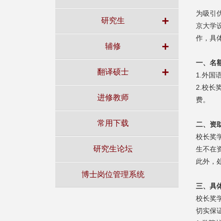
为吸引
+
研究生
京大学
作，具
+
辅修
一、名
+
翻译硕士
1.外
2.校长
进修教师
费。
常用下载
二、资
校长奖
研究生论坛
生不在
此外，
博士岗位管理系统
三、具
校长奖
切实保