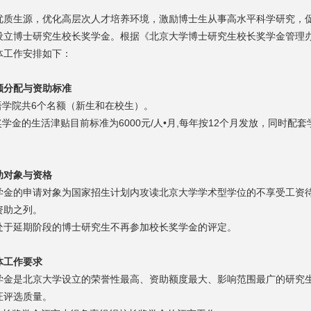
优质生源，优化高层次人才培养环境，激励博士生从事高水平科学研究，
设立博士研究生校长奖学金。根据《北京大学博士研究生校长奖学金管理办法》
体工作安排如下：
额分配与资助标准
国语学院共6个名额（新生和在校生）。
奖学金的生活津贴目前标准为6000元/人•月,每年按12个月发放，同时
助对象与资格
学金的申请对象为国家招生计划内攻读北京大学学术型学位的不享受工资
资助之列。
处于延期阶段的博士研究生不再参加校长奖学金的评定。
体工作要求
学金是北京大学设立的荣誉性最高、资助额度最大、影响范围最广的研究
证评选质量。