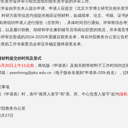
院校长奖学金评审小组负责组织校长奖学金的评审工作。
长奖学金由学生本人提出申请。申请人应提交《北京大学博士研究生校长奖
、科研方面等信息均须提供相应证明材料，如成绩单、论文、书籍、证书
月下旬将组织申请人进行报告（含答辩），具体时间另行通知。评审将综合
况，以及履行助教、助研和学生兼职辅导员等岗位职责的情况，并本着竞
经评审后形成的2024-2025年度建议获奖名单，将在外院教务办公室公
究生奖助工作专家委员会审议并确定最终获奖名单。
请材料提交的时间及形式
年5月20日上午11点前
，将纸版《申请表》及相关附带材料于工作时间内交到
邮箱：
yeenhong@pku.edu.cn
（电子版命名规则“申请表-039-姓名），
意事项
质《申请表》时，表中“推荐人签字”和“系、所、中心负责人签字”处均
须有
学院教务办公室
4月27日