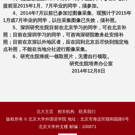
提前至
2015
年
1
月、
7
月毕业的同学，须参加。
4
、
2014
年
7
月以前已参加过图像采集、现预计于
2015
年
1
月或
7
月毕业的同学，以往采集图像已失效，须补照。
5
、深圳研究生院目前在北京学习的同学，可在北京补
照；目前在深圳学习的同学，可咨询深研院教务处安排补
照；目前在京深以外地区者，应在回到北京后尽快到指定地
点补照，
不能在当地分社进行图像采集。
6
、研究生院将统一领取照片，无需自行领取。
研究生院培养办公室
2014
年
12
月
8
日
北大主页
相关机构
联系我们
版权所有 © 北京大学外国语学院 地址：北京市海淀区颐和园路5号
北京大学外文楼 邮编：100871