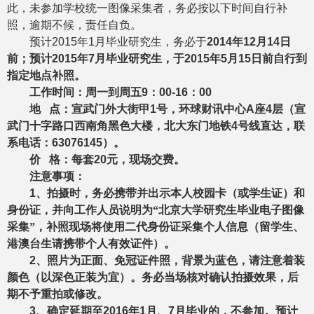
此，未参加学校统一图像采集者，务必按以下时间自行补
照，逾期不候，责任自负。
预计
2015
年
1
月毕业研究生，务必于
2014
年
12
月
14
日
前
；预计
2015
年
7
月毕业研究生，于
2015
年
5
月
15
日前
自行到
指定地点补照。
工作时间：周一到周五
9
：
00-16
：
00
地
点：宣武门外大街甲
1
号，环球财讯中心
A
座
4
层（宣
武门十字路口西南角黑色大楼，北大东门地铁
4
号线直达，联
系电话：
63076145
）。
价
格：每套
20
元，现场交费。
注意事项：
1
、拍摄时，
务必携带并出示本人校园卡（或学生证）和
身份证，并向工作人员说明为“北京大学研究生毕业电子图像
采集”，补照现场将使用二代身份证采集个人信息（留学生、
港澳台生请携带个人有效证件）。
2
、照片为正面、免冠
证件照，背景为蓝色，请注意着装
颜色（以深色正装为宜）。
务必当场核对确认拍摄效果，后
期不予重拍或修改。
3
、确定延期至
2016
年
1
月、
7
月毕业的，不参加。预计