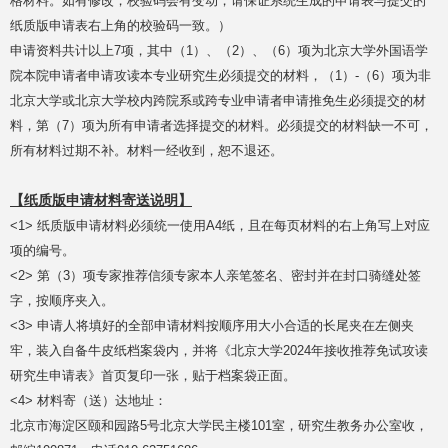
格材料。如有修改，校验码会有变动，请保证系统生成的申请表与提交的
纸质版申请表右上角的校验码一致。）
申请资料共计以上7项，其中（1）、（2）、（6）项为北京大学外国语学
院本院申请者申请攻读本专业研究生必须提交的材料，（1）-（6）项为非
北京大学或北京大学校内跨院系或跨专业申请者申请推免生必须提交的材
料，第（7）项为所有申请者选择提交的材料。必须提交的材料缺一不可，
所有材料过期不补。材料一经收到，恕不退还。
【纸质版申请材料寄送说明】
<1> 纸质版申请材料必须统一使用A4纸，且在每页材料的右上角写上对应
项的编号。
<2> 第（3）项专家推荐信须专家本人亲笔签名、密封并在封口骑缝处签
字，按顺序夹入。
<3> 申请人将填好的全部申请材料按顺序用大小合适的长尾夹在左侧夹
牢，装入自备牛皮纸档案袋内，并将《北京大学2024年接收推荐免试攻读
研究生申请表》首页复印一张，贴于档案袋正面。
<4> 材料寄（送）达地址：
北京市海淀区颐和园路5号北京大学民主楼101室，研究生教务办公室收，