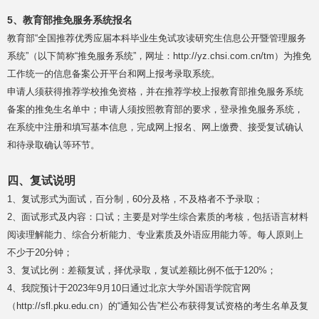
5、教育部推免服务系统报名
教育部“全国推荐优秀应届本科毕业生免试攻读研究生信息公开暨管理服务
系统”（以下简称“推免服务系统”，网址：http://yz.chsi.com.cn/tm）为推免
工作统一的信息备案公开平台和网上报考录取系统。
申请人须获得推荐学校推免资格，并在推荐学校上报教育部推免服务系统
备案的推免生名单中；申请人须按照教育部的要求，登录推免服务系统，
在系统中注册和填写基本信息，完成网上报名、网上缴费、接受复试确认
和待录取确认等环节。
四、复试说明
1、复试形式为面试，百分制，60分及格，不及格者不予录取；
2、面试形式及内容：口试；主要是对学生综合素质的考核，包括语言材料
阅读理解能力、综合分析能力、专业素质及外语应用能力等。每人原则上
不少于20分钟；
3、复试比例：差额复试，择优录取，复试差额比例不低于120%；
4、我院预计于2023年9月10日通过北京大学外国语学院官网
（http://sfl.pku.edu.cn）的“通知公告”栏公布获得复试资格的考生名单及复