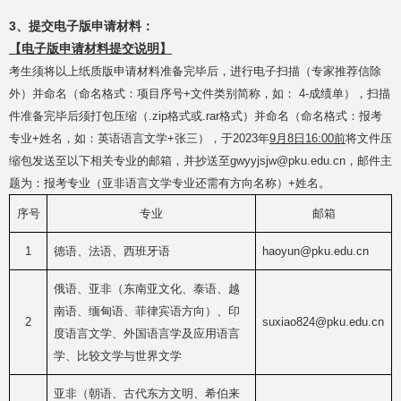
3、提交电子版申请材料：
【电子版申请材料提交说明】
考生须将以上纸质版申请材料准备完毕后，进行电子扫描（专家推荐信除
外）并命名（命名格式：项目序号+文件类别简称，如： 4-成绩单），扫描
件准备完毕后须打包压缩（.zip格式或.rar格式）并命名（命名格式：报考
专业+姓名，如：英语语言文学+张三），于2023年
9月8日16:00前
将文件压
缩包发送至以下相关专业的邮箱，并抄送至gwyyjsjw@pku.edu.cn，邮件主
题为：报考专业（亚非语言文学专业还需有方向名称）+姓名。
序号
专业
邮箱
1
德语、法语、西班牙语
haoyun@pku.edu.cn
俄语、亚非（东南亚文化、泰语、越
南语、缅甸语、菲律宾语方向）、印
2
suxiao824@pku.edu.cn
度语言文学、外国语言学及应用语言
学、比较文学与世界文学
亚非（朝语、古代东方文明、希伯来