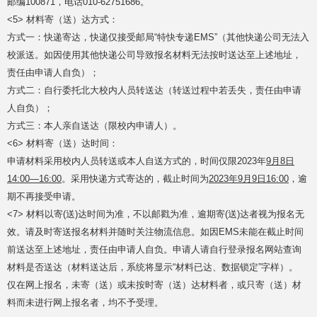
邮编100871，电话010-62751686。
<5> 材料寄（送）达方式：
方式一：快递寄达，快递仅接受邮局“特快专递EMS”（其他快递公司无法入
校派送。如因使用其他快递公司导致报名材料无法按时送达至上述地址，
责任由申请人自负）；
方式二：自行委托北大校内人员转送达（转送过程中若丢失，责任由申请
人自负）；
方式三：本人亲自送达（限校内申请人）。
<6> 材料寄（送）达时间：
申请材料采用校内人员转送或本人自送方式的，时间仅限2023年
9月8日
14:00—16:00
。采用快递方式寄达的，截止时间为
2023年9月9日16:00
，逾
期不再接受申请。
<7> 材料以寄(送)达时间为准，不以邮戳为准，逾期寄(送)达者视为报名无
效。请及时寄送报名材料并随时关注物流信息。如因EMS未能在截止时间
前送达至上述地址，责任由申请人自负。申请人请自行登录报名网站查询
材料是否送达（材料送达后，系统将显示“材料已达、数据锁定”字样）。
仅在网上报名，未寄（送）或未按时寄（送）达材料者，或只寄（送）材
料而未进行网上报名者，均不予受理。