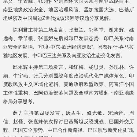
宗义、李景峰、张超哲分别围绕大国关系与南亚战略自主、
南亚地缘政治安全、地区治理风险、孟加拉国大选、巴基斯
坦经济及中国周边Z世代抗议浪潮等议题分享见解。
陈利君主持第二场发言，张淑兰、郭学堂、谢来辉、姚
远梅、章节根、张雪娇先后就印巴发展态势、印巴关系对南
亚安全的影响、“印度-中东-欧洲经济走廊”、兴都库什-喜马拉
雅地区发展、中印巴三边关系及南亚政治生态变化发言。
邱永辉主持第三场发言，和红梅、杨思灵、孙现朴、许
娟、牛宇燕、张元分别围绕印度政治现代化中媒体角色、印
度教民族主义区域化逻辑、莫迪政府欧盟政策、阿富汗小国
主体性重构、巴阿边境部落问题及全球南方崛起下南亚地缘
格局分享思考。
薛力主持第四场发言，唐孟生、修光敏、宋涵音、周
佳、赵磊、张嘉妹依次探讨巴基斯坦反恐挑战、巴国外交历
程、巴国安全形势、中巴合作新路径、巴国涉恐新变化及“现