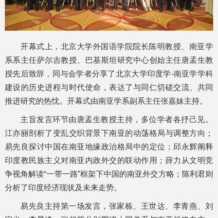
开幕式上，北京大学外国语学院院长陈明教授、南亚学
系系主任萨尔吉教授、巴基斯坦研究中心创始主任唐孟生教
授先后致辞，同与会学者分享了北京大学印度学-南亚学学科
建设的历史进程与时代使命，表达了与同仁切磋交流、共同
推进研究的热忱。开幕式由南亚学系副系主任张嘉妹主持。
主旨发言环节由唐孟生教授主持，多位学者各抒己见。
江亦丽剖析了变乱交织背景下南亚的动荡格局与调整方向；
易先良探讨中国在南亚地缘政治格局中的定位；邱永辉阐释
印度教民族主义对南亚内政外交的联动作用；薛力从文明竞
争视角解读“一带一路”框架下中国的南亚外交方略；陈利君则
分析了印度经济现状及未来走势。
易先良主持第一场发言，张家栋、王世达、李青燕、刘