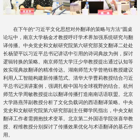
在下午的“习近平文化思想对外翻译的策略与方法”圆桌
论坛中，南京大学杨金才教授呼吁学术界加强系统研究与翻
译传播。中央党史和文献研究院第六研究部英文翻译二处处
长杨望平以习近平总书记讲话中引用的诗词典故为例，探讨
逻辑转换的策略。南京师范大学汪少华教授提出通过认知等
效实现典故翻译的精准传达。湖南师范大学曾艳钰教授建议
利用人工智能构建新传播范式。清华大学曹莉教授结合习近
平总书记演讲案例，强调扎根中国与全球视野的结合。杭州
师范大学周敏教授提出以翻译传播打造南南话语联盟。北京
大学路燕萍副教授分析了文化负载词的西语翻译策略。中央
党史和文献研究院第六研究部副主任卿学民指出，中央文献
翻译工作者需拥抱技术变革。北京第二外国语学院张喜华教
授、程维教授分别探讨了传播效果优化与术语翻译的基石作
用。