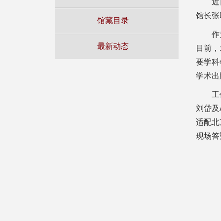
近
馆长张
馆藏目录
作
最新动态
目前，
要学科
学术出
工
刘岱及
适配北
现场答