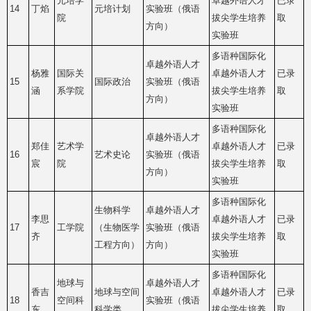
元培学
卓越外语人才
已录
14
丁焰
元培计划
实验班（俄语
院
拔尖学生培养
取
方向）
实验班
多语种国际化
卓越外语人才
杨雅
国际关
卓越外语人才
已录
15
国际政治
实验班（俄语
涵
系学院
拔尖学生培养
取
方向）
实验班
多语种国际化
卓越外语人才
郑佳
艺术学
卓越外语人才
已录
16
艺术史论
实验班（俄语
宸
院
拔尖学生培养
取
方向）
实验班
多语种国际化
生物科学
卓越外语人才
李思
卓越外语人才
已录
17
工学院
（生物医学
实验班（俄语
齐
拔尖学生培养
取
工程方向）
方向）
实验班
多语种国际化
地球与
卓越外语人才
香吉
地球与空间
卓越外语人才
已录
18
空间科
实验班（俄语
东
科学类
拔尖学生培养
取