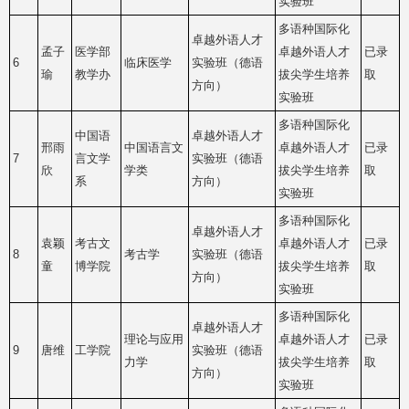
实验班
多语种国际化
卓越外语人才
孟子
医学部
卓越外语人才
已录
6
临床医学
实验班（德语
瑜
教学办
拔尖学生培养
取
方向）
实验班
多语种国际化
中国语
卓越外语人才
邢雨
中国语言文
卓越外语人才
已录
7
言文学
实验班（德语
欣
学类
拔尖学生培养
取
系
方向）
实验班
多语种国际化
卓越外语人才
袁颖
考古文
卓越外语人才
已录
8
考古学
实验班（德语
童
博学院
拔尖学生培养
取
方向）
实验班
多语种国际化
卓越外语人才
理论与应用
卓越外语人才
已录
9
唐维
工学院
实验班（德语
力学
拔尖学生培养
取
方向）
实验班