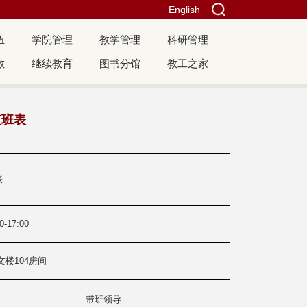
English
伍
学院管理
教学管理
科研管理
教
继续教育
图书分馆
教工之家
值班表
表
-17:00
文楼104房间
带班领导