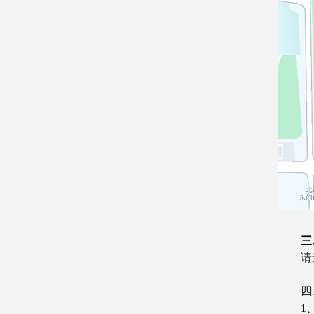
三
请
四
1