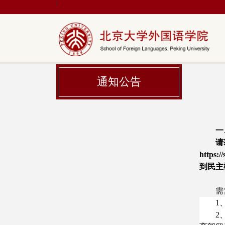
|
通知公告
一
请
https:
到民主
需
1
2