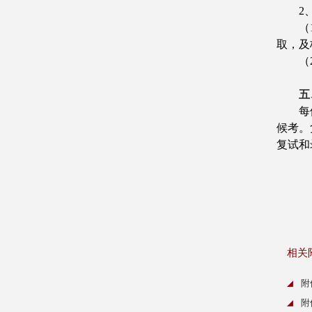
2
（
取，及
（
五
每
候考。
复试和
相关
附
附