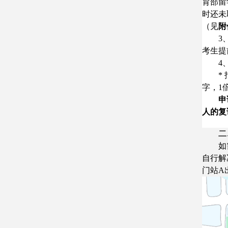
育部留
时还未
（见
附
3
考生提
4
*
字，1
申
人的复
二
如
自行解
门站A