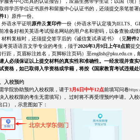
学服务中心出具的认证报告
），应届生携带学生证；以国（境）
取得学历学位证书原件和留服中心认证书的，还须提交亲笔签署
件1
）原件一份。
、外语水平证明
原件
及
复印件
一份（外语水平认定项为IELTS、
前准备好相关英语考试报名网站的用户名和密码，以备查验成绩
、材料复核时，还须提交签字后的《诚信复试承诺书》（见
附件2
 报考英语语言文学专业的考生，须于
2026年3月9日上午8点前
提交
倍行距，页眉标注姓名，页脚标注页码）至english@pku.edu.
请人必须保证以上提交材料的真实性和准确性。一经发现并查实
试资格，如已取得入学资格或学籍，将按《国家教育考试违规处
、入校预约
需学院协助预约入校权限，请于
3
月6日中午12点
前填写问卷
https
决入校权限的考生无需填写）。过时将不再受理预约申请。入校
出口），示意图如下：