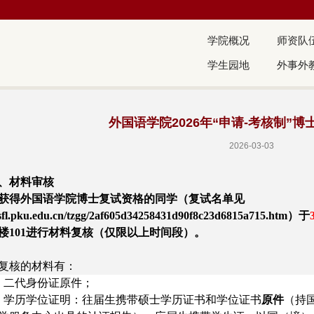
学院概况
师资队
学生园地
外事外
外国语学院2026年“申请-考核制”
2026-03-03
、材料审核
获得外国语学院博士复试资格的同学（复试名单见
//sfl.pku.edu.cn/tzgg/2af605d34258431d90f8c23d6815a715.htm）于
楼101进行材料复核（仅限以上时间段）。
复核的材料有：
、二代身份证原件；
、学历学位证明：往届生携带硕士学历证书和学位证书
原件
（
持