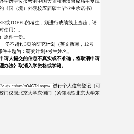
外学历学位报考的中国大陆和港澳台应届生复试
的《国（境）外院校应届硕士毕业生承诺书》
GRE或TOEFL的考生，须进行成绩线上查验，请
时使用）。
）原件一份。
一份不超过3页的研究计划（英文撰写，12号
cn，邮件主题为：研究计划+考生姓名。
申请人提交的信息不真实或不准确，将取消申请
理办法》取消入学资格或学籍。
进行个人信息登记（可
://v.wjx.cn/vm/ttO4GTd.aspx#
校门仅限北京大学东侧门（紧邻地铁北京大学东