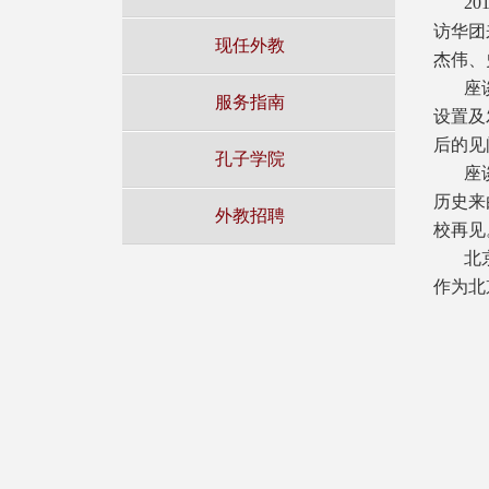
201
访华团
现任外教
杰伟、史
座
服务指南
设置及
后的见
孔子学院
座
历史来
外教招聘
校再见
北
作为北