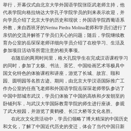
举行，开幕仪式由北京大学外国语学院张臣武老师主持，他
代表学院向格拉纳达大学孔子学院学员的到来表示欢迎，并
向学员介绍了北京大学的历史和现状；外国语学院西葡语系
外教，来自西班牙的Nerina Piedra Molina老师和学员们进行了
亲切的交流并解答了学员们关心的问题；随后，学院继续教
育办公室的岳琛琛老师详细向学员介绍了在校学习、生活及
参加项目活动等所需注意的相关事项。
在随后的两周时间里，格大孔院学生在完成汉语课程学习
的同时，参加了太极、书法、茶艺、中国绘画艺术等极具中
国文化特色的体验课程和讲座，游览了长城、故宫、颐和
园、圆明园等名胜古迹。期间，由北京大学汉语国际推广工
作办公室的任燕飞老师和外国语学院岳琛琛老师带队参访了
中国中部城市武汉，学员们体验了中国的高铁和夕发朝至的
卧铺列车，与武汉大学国际教育学院的师生进行座谈、参观
了武大校园，并游览了黄鹤楼、长江大桥等文化名胜。
在此次文化营活动中，学员们领略了博大精深的中国历史
和文化，了解了中国近代历史的变迁，体会了当代中国日新