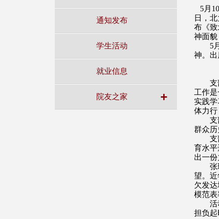
5
月
1
日，北
通知发布
布《致
神面貌
学生活动
5
神。出
就业信息
支
工作是
+
院友之家
实践学
体力行
支
群众历
支
育水平
出一份
张
望。近
欠发达
模范表
活
担负起