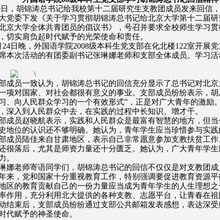
0
日，胡锦涛总书记给我校第十二届研究生支教团成员发来回信
大党委下发《关于学习贯彻胡锦涛总书记给北京大学第十二届研
北京大学全体共青团员的倡议书》，号召并要求全校师生学习贯
，切实肩负起时代赋予的光荣使命和责任。
月
24
日晚，外国语学院
2008
级本科生党支部在化北楼
122
室开展党
席本次活动的有团委副书记张琳娜老师和支部全体成员。学习活
部成员一致认为，胡锦涛总书记的回信充分显示了总书记对北京
一项对国家、对社会都很有意义的事业。支部成员纷纷表示，胡
习、向人民群众学习的一个有效形式”，正是对广大青年的激励
，深入到人民群众中去，在实践的过程中长知识、增才干。
部成员赵晓航表示，实践和人民群众是最富有智慧的地方，但当
史地位的认识还不够明确。她认为，青年学生应当珍惜参与实践
部成员陆佳来自甘肃地区，表示自己非常愿意参加支教扶贫工作
还很落后，尤其是师资力量还十分匮乏。她认为，广大青年学生
力。
琳娜老师寄语同学们，胡锦涛总书记的回信不仅仅是对支教团成
年来，党和国家十分重视教育工作，特别强调要促进教育资源平
地区的教育贡献自己的一份力量应当成为青年学生的人生理想之
率作用，充分利用北大提供的各种支教、志愿平台，让青春在祖
动结束后，支部成员纷纷通过支部公共邮箱发表感想，表达深受
时代赋予的神圣使命。