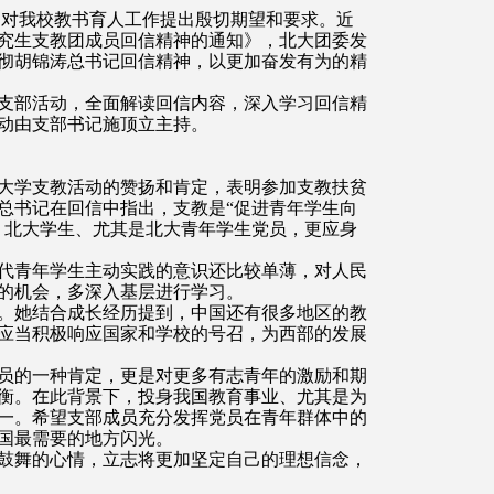
，对我校教书育人工作提出殷切期望和要求。近
究生支教团成员回信精神的通知》，北大团委发
彻胡锦涛总书记回信精神，以更加奋发有为的精
支部活动，全面解读回信内容，深入学习回信精
动由支部书记施顶立主持。
大学支教活动的赞扬和肯定，表明参加支教扶贫
总书记在回信中指出，支教是“促进青年学生向
。北大学生、尤其是北大青年学生党员，更应身
代青年学生主动实践的意识还比较单薄，对人民
的机会，多深入基层进行学习。
。她结合成长经历提到，中国还有很多地区的教
应当积极响应国家和学校的号召，为西部的发展
员的一种肯定，更是对更多有志青年的激励和期
衡。在此背景下，投身我国教育事业、尤其是为
一。希望支部成员充分发挥党员在青年群体中的
国最需要的地方闪光。
鼓舞的心情，立志将更加坚定自己的理想信念，