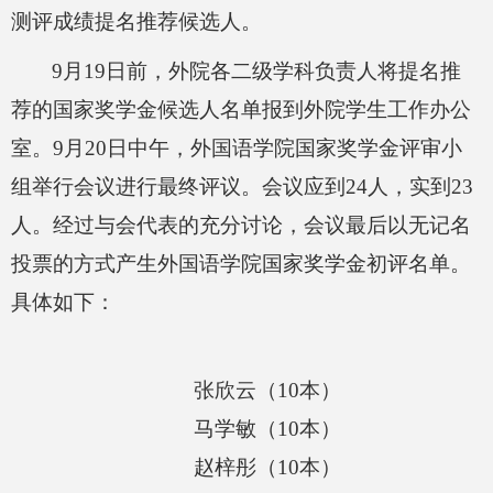
测评成绩提名推荐候选人。
9
月
19
日前，外院各二级学科负责人将提名推
荐的国家奖学金候选人名单报到外院学生工作办公
室。
9
月
20
日中午，外国语学院
国家奖学金评审小
组
举行会议进行最终评议。会议应到
24
人，实到
23
人。经过与会代表的充分讨论，会议最后以无记名
投票的方式产生外国语学院国家奖学金初评名单。
具体如下：
张欣云（
10
本）
马学敏（
10
本）
赵梓彤（
10
本）