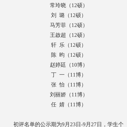
常玲晓（
12
硕）
刘
璐（
12
硕）
马芳菲（
12
硕）
王啟超（
12
硕）
轩
乐（
12
硕）
陈
昀（
12
硕）
赵婷廷（
10
博）
丁
一（
11
博）
张
怡（
11
博）
刘丽娇（
11
博）
任
婧（
11
博）
初评名单的公示期为
9
月
23
日
-9
月
27
日，学生个