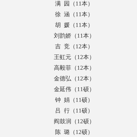
满
园（
11
本）
徐
涵（
11
本）
胡
媛（
11
本）
刘韵娇（
11
本）
吉
竞（
12
本）
王虹元（
12
本）
高毅菲（
12
本）
金德弘（
12
本）
金延伟（
11
硕）
钟
娟（
11
硕）
吕
行（
11
硕）
阎鼓润（
12
硕）
陈
璐（
12
硕）