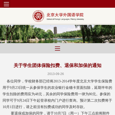
关于学生团体保险扣费、退保和加保的通知
2013-09-26
各位同学，学校财务部已经将
2013-2014
学年度北京大学学生保险费
用于
9
月
23
日统一从参保学生的农业银行金穗卡里面扣除，延期半年的
学生扣除的费用应为
48
元，其余的同学保险费用一律为
80
元。参保的
同学可于
9
月
24
日下午起登录校内门户进行查询。预计第二次
扣费
将于
10
月
1
日进行，请之前没有扣费成功的同学及时存款。
要退保或加保的同学，请于
10
月
7
日（周一）下午三点前将附件