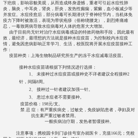
下疤痕，影响容貌美观，从而造成终身遗憾，重者可引起水痘性肺
炎，脑炎，中耳炎，肾炎，肝炎，发热性癫痫，紫癜，血小板减少等
并发症。水痘痊愈后，部分病毒可长期潜伏于脊神经节内，当机体免
疫力下降时被激活，表现为带状疱疹（俗称绕腰龙），剧烈疼痛难
忍，一毒致两病导致水痘病毒对人体的危害大大增加。
由于目前尚无针对治疗水痘病毒感染的特效药物和手段，因此最有
效，最经济，最理想的方法就是
接种水痘疫苗，
为控制校内水痘疫
情，避免因患病影响正常学习、生活，校医院将开展水痘疫苗接种工
作：
疫苗种类：上海生物制品研究所生产的冻干水痘减毒活疫苗。
接种水痘疫苗请根据下列情况进行选择：
1、
未接种过水痘疫苗或接种史不详者建议全程接种
2
针，间隔
8
周。
2、
接种过一针者建议加强一针。
3、
患过水痘者不需要接种。
疫苗价格：
198
元
/
支。
禁 忌 症：有严重疾病史，过敏史，免疫缺陷患者，孕妇及对
抗生素严重过敏者禁用。
一般疾病治疗期，发热者暂缓接种。
注意事项：携校园卡到门诊挂号室办就医卡，充值
166
元；凭校