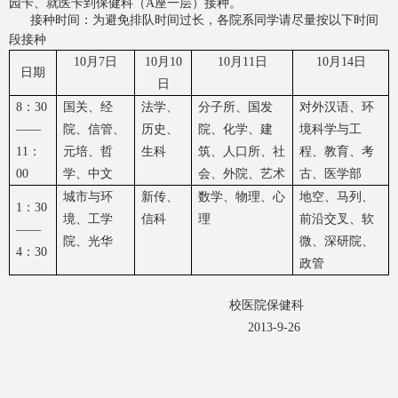
园卡、就医卡到保健科（
A
座一层）接种。
接种时间：为避免排队时间过长，各院系同学请尽量按以下时间
段接种
10
月
7
日
10
月
10
10
月
11
日
10
月
14
日
日期
日
8
：
30
国关、经
法学、
分子所、国发
对外汉语、环
——
院、信管、
历史、
院、化学、
建
境科学与工
11
：
元培、哲
生科
筑、人口所、社
程、教育、考
00
学、中文
会、外院、艺术
古、医学部
城市与环
新传、
数学、物理、心
地空、马列、
1
：
30
境、工学
信科
理
前沿交叉、软
——
院、光华
微、深研院、
4
：
30
政管
校医院保健科
2013-9-26