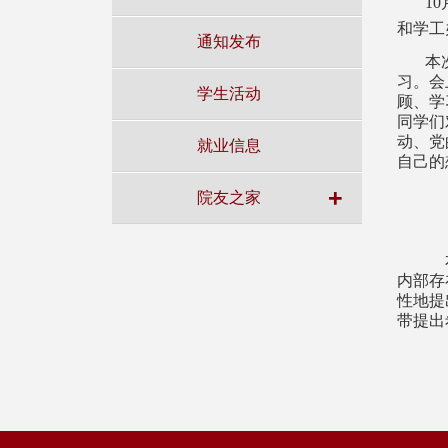
10
和学工
通知发布
本
习。会
学生活动
顾、学
同学们
动、党
就业信息
自己的
+
院友之家
本
内部存
性地提
带提出