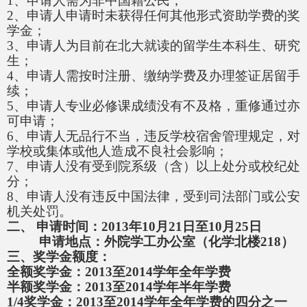
1
、申请人需为非中国籍公民；
2
、申请人申请时未获得任何其他形式资助学费的奖
学金；
3
、申请人为目前在北大就读的留学生本科生、研究
生；
4
、申请人需按时注册、缴纳学费及办理签证居留手
续；
5
、申请人专业必修课成绩没有不及格，重修通过亦
可申请；
6
、申请人无品行不当，违反学校宿舍管理规定，对
学校或集体或他人造成不良社会影响；
7
、申请人没有受到院系级（含）以上处分或校纪处
分；
8
、申请人没有违反中国法律，受到司法部门或公安
机关处罚。
二、
申请时间：
2013
年
10
月
21
日至
10
月
25
日
申请地点：外院学工办公室（化学北楼218）
三、奖学金额度：
全额奖学金：
2013
至
2014
学年全年学费
半额奖学金：
2013
至
2014
学年半年学费
1/4
奖学金：
2013
至
2014
学年全年学费的四分之一