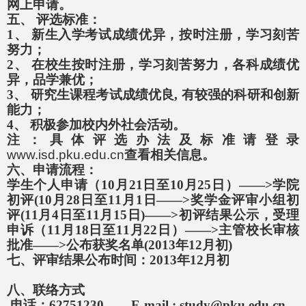
网上申请。
五、
评选标准：
1
、
新生入学考试成绩优异，按时注册，学习刻苦
努力；
2
、
在校生按时注册，学习刻苦努力，各科成绩优
异，品学兼优；
3
、
研究生课程考试成绩优良
,
有较强的科研和创新
能力；
4
、
积极参加校内外社会活动。
注：具体评选办法及标准请登录
www.isd.pku.edu.cn
查看相关信息。
六、申请流程：
学生个人申请（
10
月
21
日至
10
月
25
日）——
>
学院
初评
(10
月28
日
至11
月1
日
——>
奖学金评审小组初
评
(11
月4
日
至11
月15
日
)
——
>
初评结果公示，受理
申诉（
11
月
18
日至
11
月
22
日）——
>
主管校长审核
批准——
>
公布获奖名单
(2013
年
12
月初
)
七、评审结果公布时间
：
2013
年
12
月初
八、联络方式
电话：
62751230
E-mail :
study@pku.edu.cn