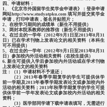
四、申请材料：
1
、《北京市外国留学生奖学金申请表》：登录申请
网站
http://www.studyatpku.com
填写并提交奖学金
申请，打印申请表，签名并贴照片；
2
、在校学习期间的成绩单（新生不用提供）
3
、两封本院系教师的推荐信（新生不用提供）
4
、在
过去的一学年（
2012
年
9
月
1
日至
2013
年
8
月
31
日）已在学术刊物上发表论文的相关资料（本科生
可不用提供）
5
、在
过去的一学年（
2012
年
9
月
1
日至
2013
年
8
月
31
日）参加校内外活动相关资料（在校生提供）
6.
新生可提供入学后
参加校内外活动或在学术刊物
上发表论文的相关资料
注：
（
1
）申请材料不予退还；
（
2
）
2013
年春季学期复学的学生可提供休学
前一学期及
2013
年春季学期发表论文或参加校内外
活动的相关资料；
2013
年秋季学期复学的学生可提
供休学前一学年发表论文或参加校内外活动的相关
资料；
（
3
）医学部同学请下载申请表填写，无需进行