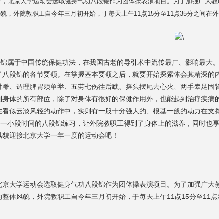
北京大学运动会选取健身气功八段锦作为团体操表演项目。为了加强广大教职
貌，外院教职工自今年三月初开始，于每天上午11点15分至11点35分之间在
属于中国传统保健功法，在我国古老的导引术中流传最广、影响最大。
了八段锦的各节要领。在掌握基本要领之后，就要开始探索体会其精深的
射雕、调理脾胃须单举、五劳七伤往后瞧、摇头摆尾去心火、两手攀足固
到身体的所有部位，除了对身体有很好的保健作用外，也能起到治疗疾病
在看似云淡风轻的动作中，实则有一股十分强大的、根基一般的动力在支
小段时间的八段锦练习，让外院教职工得到了身体上的滋养，同时也享
风貌迎接北京大学一年一度的运动会吧！
北京大学运动会选取健身气功八段锦作为团体操表演项目。为了加强广大
的整体风貌，外院教职工自今年三月初开始，于每天上午11点15分至11