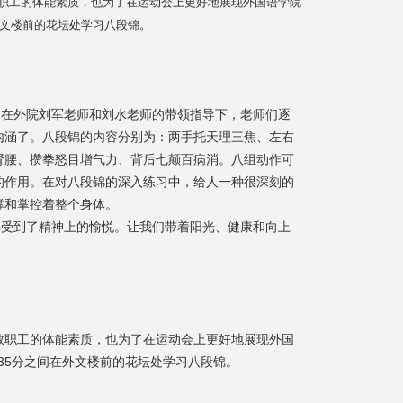
工的体能素质，也为了在运动会上更好地展现外国语学院
外文楼前的花坛处学习八段锦。
在外院刘军老师和刘水老师的带领指导下，老师们逐
内涵了。八段锦的内容分别为：两手托天理三焦、左右
肾腰、攒拳怒目增气力、背后七颠百病消。八组动作可
的作用。在对八段锦的深入练习中，给人一种很深刻的
撑和掌控着整个身体。
受到了精神上的愉悦。让我们带着阳光、健康和向上
教职工的体能素质，也为了在运动会上更好地展现外国
点35分之间在外文楼前的花坛处学习八段锦。