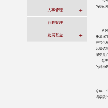
今年，
的整体风
+
人事管理
行政管理
八段锦
+
发展基金
步掌握
开弓似
以锻炼
感受是
每天一
的精神
今年，
语学院