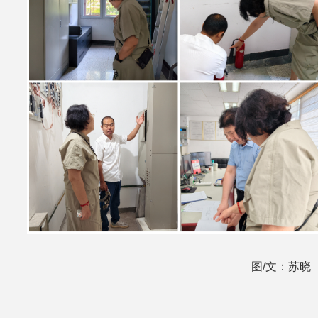
图/文：苏晓