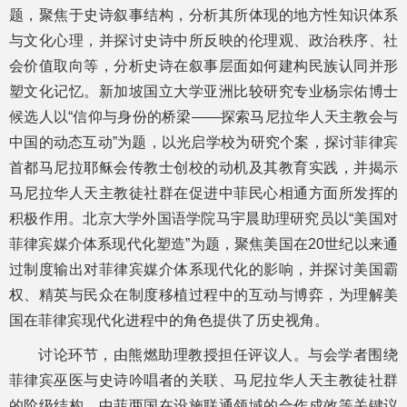
题，聚焦于史诗叙事结构，分析其所体现的地方性知识体系
与文化心理，并探讨史诗中所反映的伦理观、政治秩序、社
会价值取向等，分析史诗在叙事层面如何建构民族认同并形
塑文化记忆。新加坡国立大学亚洲比较研究专业杨宗佑博士
候选人以“信仰与身份的桥梁——探索马尼拉华人天主教会与
中国的动态互动”为题，以光启学校为研究个案，探讨菲律宾
首都马尼拉耶稣会传教士创校的动机及其教育实践，并揭示
马尼拉华人天主教徒社群在促进中菲民心相通方面所发挥的
积极作用。北京大学外国语学院马宇晨助理研究员以“美国对
菲律宾媒介体系现代化塑造”为题，聚焦美国在20世纪以来通
过制度输出对菲律宾媒介体系现代化的影响，并探讨美国霸
权、精英与民众在制度移植过程中的互动与博弈，为理解美
国在菲律宾现代化进程中的角色提供了历史视角。
讨论环节，由熊燃助理教授担任评议人。与会学者围绕
菲律宾巫医与史诗吟唱者的关联、马尼拉华人天主教徒社群
的阶级结构、中菲两国在设施联通领域的合作成效等关键议