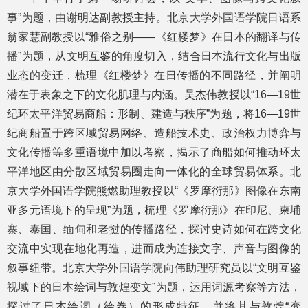
事”为题，由谢明达副教授主持。北京大学外国语学院日语系
翁家慧副教授以“雅俗之别——《红楼梦》在日本的翻译与传
播”为题，从文明互鉴的角度切入，结合日本流行文化与出版
业态的变迁，梳理《红楼梦》在日传播的不同路径，并阐明
潜在于表象之下的文化肌理与内涵。吴杰伟教授以“16—19世
纪环太平洋贸易商船：形制、建造与秩序”为题，将16—19世
纪商船置于跨区域贸易网络、造船技术史、政治权力博弈与
文化传播等多重语境中加以考察，揭示了商船如何推动环太
平洋地区由分散区域贸易圈走向一体化的全球贸易体系。北
京大学外国语学院熊燃助理教授以“《罗摩衍那》图像在东南
亚多元语境下的呈现”为题，梳理《罗摩衍那》在印尼、柬埔
寨、泰国、缅甸和老挝的传播路径，探讨史诗如何在跨文化
交流中实现在地化再造，进而成为连接文字、声音与图像的
叙事纽带。北京大学外国语学院向伟助理研究员以“文明互鉴
视域下的日本绘词与敦煌变文”为题，运用词源考察等方法，
探讨了日本绘词（绘卷）的形成特征，并将其与敦煌“变