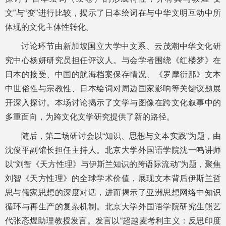
文”与“变”进行比较，揭示了日本绘词在与中华文明互动中所
体现的文化主体性转化。
讨论环节由新加坡国立大学中文系、云茂潮中华文化研
究中心杨妍研究员担任评议人。与会学者围绕《红楼梦》在
日本的接受、中国的航海档案保存情况、《罗摩衍那》文本
中世俗性与宗教性、日本绘词对周边国家影响等关键议题展
开深入探讨。本场讨论揭示了文学与图像在跨文化叙事中的
多重面向，为跨文化文学研究提供了新的路径。
随后，第二场研讨会以“知识、思想与文本实践”为题，由
沈俊平副馆长担任主持人。北京大学外国语学院沈一鸣讲师
以“刘智《天方性理》与伊斯兰知识的跨语际流动”为题，聚焦
刘智《天方性理》的全球学术价值，展现文本背后伊斯兰哲
思与儒家思想的深度对话，进而揭示了亚洲思想网络中知识
循环与再生产的复杂机制。北京大学外国语学院研究生熊艺
代张忞煜助理教授发言。发言以“超越麦考利主义：反思印度