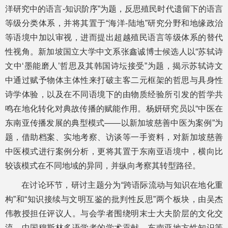
洋研究中的语言-知识阶序”为题，反思殖民时代遗留下的语言
等级分类体系，并将其置于“海洋-陆地”研究分野和地缘政治
等语境中加以审视，进而提出超越殖民语言等级体系的替代
性视角。新加坡国立大学中文系张鑫诚博士候选人以“苏轼诗
文中‘墨能磨人’哲思及其韩国诗坛接受”为题，揭示苏轼诗文
中通过赋予物体主体性来打破主客二元框架的哲思与具身性
诗学体验，以及在不同语境下的由物质经验所引发的哲学共
鸣在地化转化对典故传播的赋能作用。杨妍研究员以“中医在
东南亚传播发展的典型模式——以新加坡慈善中医为案例”为
题，借助档案、实地考察、访谈等一手资料，对新加坡慈善
中医模式进行案例分析，更将其置于东南亚语境中，横向比
较该模式在不同地域的异同，并纵向考察其转型路径。
在讨论环节，研讨主题分为“跨语际流动与知识在地化重
构”和“知识接续与文明互鉴的批判性反思”两个板块，由吴杰
伟教授担任评议人。与会学者围绕明末士大夫阶层的文化交
流、中国穆斯林多语学者的学术贡献、东南亚地方性知识等