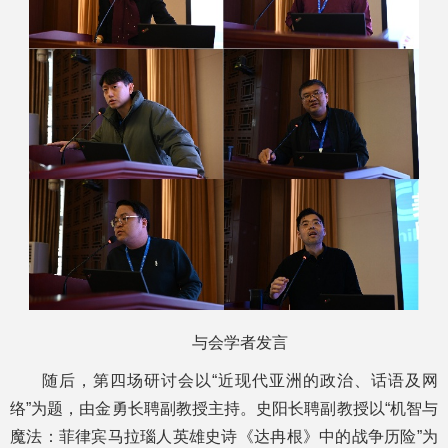
与会学者发言
随后，第四场研讨会以“近现代亚洲的政治、话语及网
络”为题，由金勇长聘副教授主持。史阳长聘副教授以“机智与
魔法：菲律宾马拉瑙人英雄史诗《达冉根》中的战争历险”为