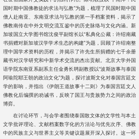
国时期中国佛教徒的求法与弘教”为题，梳理了民国时期中国
僧人赴南亚、东南亚求法与弘教的第一手档案资料，揭示了
佛教南传在中外文明交流互鉴中的历史脉络与文化内涵。新
加坡国立大学图书馆沈俊平副馆长以“私典化公藏：许绍南藏
书捐赠对新加坡汉学学术生态的构建”为题，回顾了许绍南整
理中国学术资料的历程，并揭示了许先生所捐赠的七千余册
藏书对汉学研究和中新学术交流的杰出贡献。北京大学外国
语学院东南亚系副系主任金勇长聘副教授以“波斯故事与泰国
阿瑜陀耶王朝的政治文化”为题，探讨波斯文化对泰国宫廷文
学的影响，并指出《伊朗王道故事十二则》为泰国宫廷文人
佛教化后编撰的劝诫书，反映了国王与贵族势力之间的政治
博弈。
在讨论环节，与会学者围绕泰国散文体的文学性与本土
文学批评理论、文献档案数字化的方法论与优先次序、佛教
中的民族主义与世界主义等关键议题展开深入探讨。这一环