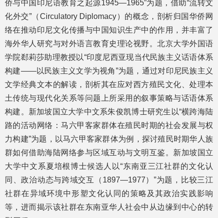
侨与中国印尼语教育之起源1945—1965”为题，借助“流转文
化外交”（Circulatory Diplomacy）的概念，剖析归国华侨网
络在推动印尼文化传播与中国知识生产中的作用，并丰富了
海外华人研究与对外语言教育史理论视野。北京大学外国语
学院郄莉莎助理教授以“印度尼西亚现当代民族主义话语体系
构建——以民族主义文学为视角”为题，通过对印尼民族主义
文学经典文本的解读，剖析其在应对西方殖民文化、处理本
土传统与现代化关系等问题上所采用的叙事策略与话语体系
构建。新加坡国立大学中文系朱俊凯博士研究生以“横跨海陆
路的活动网络：马六甲客家群体在殖民时期的社会发展与权
力构建”为题，以马六甲客家群体为例，探讨殖民时期华人族
群如何借助海陆网络参与区域互动与文明互鉴。新加坡国立
大学中文系夏培根博士候选人以“东南亚三江社群的文化认
同、政治动态与跨域交互（1897—1977）”为题，比较三江
社群在异域环境中形塑文化认同的策略及其政治实践影响
等，进而揭示该社群在东南亚华人社会中从边缘到中心的转