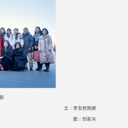
影
文：李安然熊燃
图：邹富兴