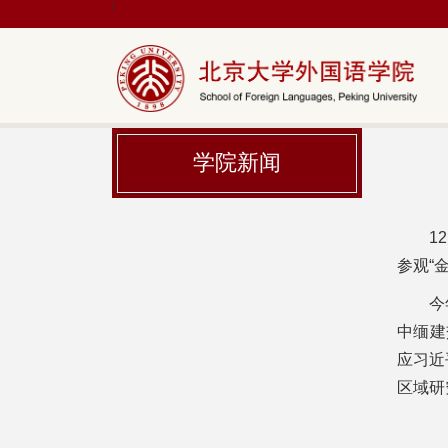
|
学院新闻
1
参观“
今
中缅建
应习近
区域研