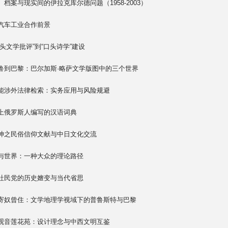
、档案与现实间的伊拉克库尔德问题（1958-2003）
汽车工业合作前景
口头文学批评”到“口头诗学”建设
鲁到巴黎：巴尔加斯·略萨文学版图中的三个世界
赋能涉外法律检索：实务应用与风险规避
上俄罗斯人编写的汉语词典
神之民俗信仰文献与中日文化交流
与世界：一种大众的理论路径
社民党的历史嬗变与当代省思
寄奴曾住：文学地理学视域下的普鲁斯特与巴黎
观音莲花苑：设计理念与中西文明互鉴