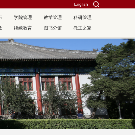
English
伍
学院管理
教学管理
科研管理
教
继续教育
图书分馆
教工之家