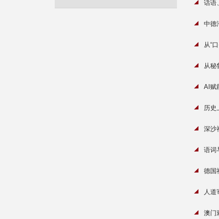
话语
中德
从“
从秘
AI
历史
深沙
语词
德国
人道
澳门