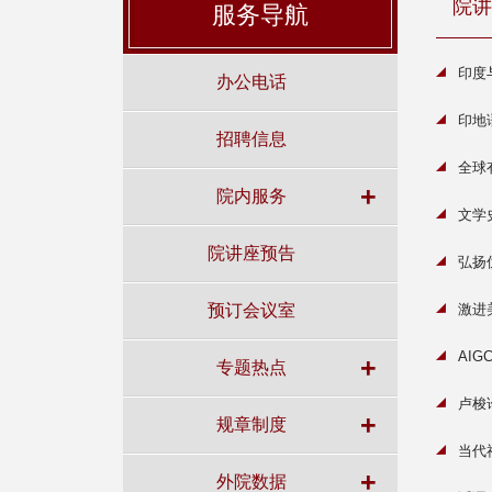
院讲
服务导航
印度
办公电话
印地
招聘信息
全球
+
院内服务
文学
院讲座预告
弘扬
预订会议室
激进
AI
+
专题热点
卢梭
+
规章制度
当代
+
外院数据