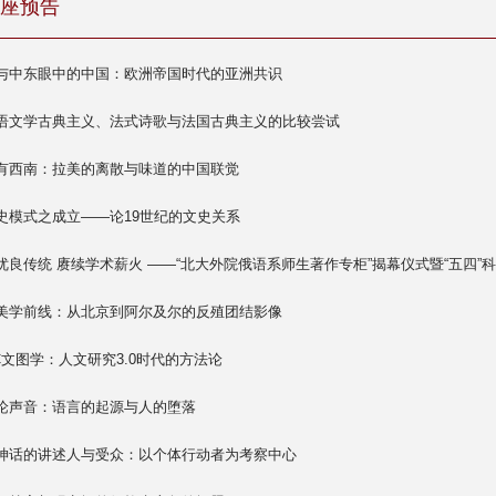
座预告
与中东眼中的中国：欧洲帝国时代的亚洲共识
语文学古典主义、法式诗歌与法国古典主义的比较尝试
有西南：拉美的离散与味道的中国联觉
史模式之成立——论19世纪的文史关系
优良传统 赓续学术薪火 ——“北大外院俄语系师生著作专柜”揭幕仪式暨“五四”
美学前线：从北京到阿尔及尔的反殖团结影像
GC文图学：人文研究3.0时代的方法论
论声音：语言的起源与人的堕落
神话的讲述人与受众：以个体行动者为考察中心