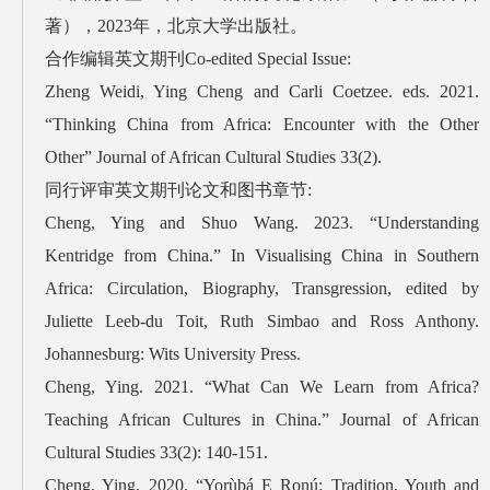
著），2023年，北京大学出版社。
合作编辑英文期刊Co-edited Special Issue:
Zheng Weidi, Ying Cheng and Carli Coetzee. eds. 2021.
“Thinking China from Africa: Encounter with the Other
Other” Journal of African Cultural Studies 33(2).
同行评审英文期刊论文和图书章节:
Cheng, Ying and Shuo Wang. 2023. “Understanding
Kentridge from China.” In Visualising China in Southern
Africa: Circulation, Biography, Transgression, edited by
Juliette Leeb-du Toit, Ruth Simbao and Ross Anthony.
Johannesburg: Wits University Press.
Cheng, Ying. 2021. “What Can We Learn from Africa?
Teaching African Cultures in China.” Journal of African
Cultural Studies 33(2): 140-151.
Cheng, Ying. 2020. “Yorùbá Ẹ Ronú: Tradition, Youth and