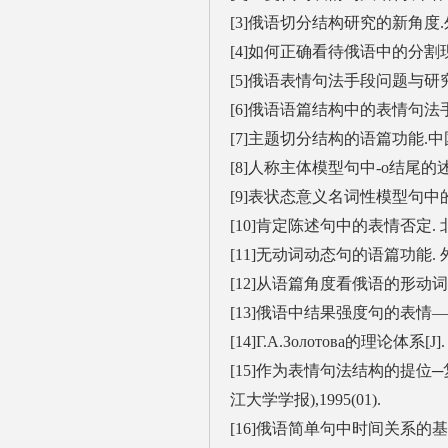
[3]俄语切分结构研究的新角度.外语教
[4]如何正确看待俄语中的分割现象
[5]俄语表情句法手段问题与研究. 
[6]俄语语篇结构中的表情句法手段.
[7]主题切分结构的语篇功能.中国俄
[8]人称主体模型句中-о结尾的述体
[9]表状态意义名词性模型句中的情态
[10]肯定陈述句中的表情否定. 北
[11]无动词动态句的语篇功能. 外语
[12]从语篇角度看俄语的形动词和
[13]俄语中结果强度句的表情—评价功
[14]Г.А.Золотова的理论体系[J]
[15]作为表情句法结构的提位
江大学学报),1995(01).
[16]俄语简单句中时间关系的