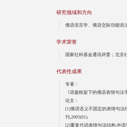
研究领域和方向
俄语语言学、俄语交际功能语
学术荣誉
国家社科基金通讯评委；北京
代表性成果
专著：
《语篇框架下的俄语表情句法手
论文：
[1]俄语语义不固定的表情句法结构—
刊,2005(01).
[2]重复代词表情句法结构.外语学刊,