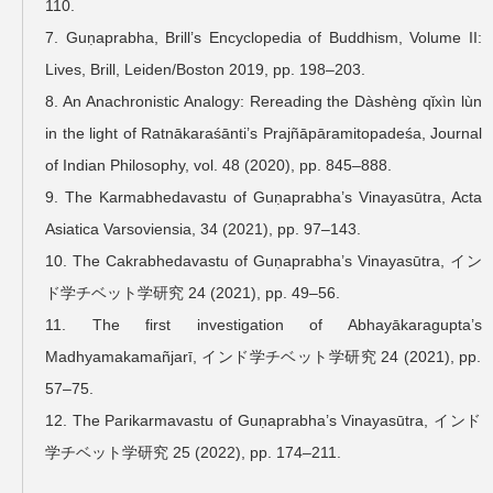
110.
7. Guṇaprabha, Brill’s Encyclopedia of Buddhism, Volume II:
Lives, Brill, Leiden/Boston 2019, pp. 198–203.
8. An Anachronistic Analogy: Rereading the Dàshèng qǐxìn lùn
in the light of Ratnākaraśānti’s Prajñāpāramitopadeśa, Journal
of Indian Philosophy, vol. 48 (2020), pp. 845–888.
9. The Karmabhedavastu of Guṇaprabha’s Vinayasūtra, Acta
Asiatica Varsoviensia, 34 (2021), pp. 97–143.
10. The Cakrabhedavastu of Guṇaprabha’s Vinayasūtra, イン
ド学チベット学研究 24 (2021), pp. 49–56.
11. The first investigation of Abhayākaragupta’s
Madhyamakamañjarī, インド学チベット学研究 24 (2021), pp.
57–75.
12. The Parikarmavastu of Guṇaprabha’s Vinayasūtra, インド
学チベット学研究 25 (2022), pp. 174–211.