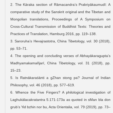
2. The Kāraka section of Rāmacandra’s Prakriyākaumudī: A
comparative study of the Sanskrit original and the Tibetan and
Mongolian translations, Proceedings of A Symposium on
Cross-Cultural Transmission of Buddhist Texts: Theories and
Practices of Translation, Hamburg 2016, pp. 119–138.
3. Saroruha’s Hevajrastotra, China Tibetology, vol. 30 (2018),
pp. 53–71.
4. The opening and concluding verses of Abhayākaragupta’s
Madhyamakamañjarī, China Tibetology, vol. 31 (2018), pp.
15–23.
5. Is Ratnākaraśānti a gZhan stong pa? Journal of Indian
Philosophy, vol. 46 (2018), pp. 577–619.
6. Whence the Five Fingers? A philological investigation of
Laghukālacakratantra 5.171-173a as quoted in sMan bla don
grub’s Yid bzhin nor bu, Acta Orientalia, vol. 79 (2019), pp. 73–