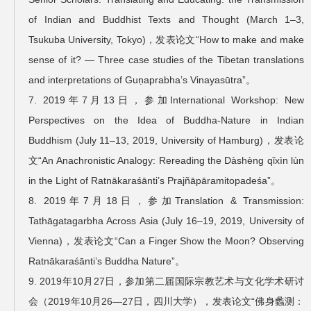
of Indian and Buddhist Texts and Thought (March 1–3,
Tsukuba University, Tokyo)，发表论文“How to make and make
sense of it? — Three case studies of the Tibetan translations
and interpretations of Guṇaprabha’s Vinayasūtra”。
7. 2019年7月13日，参加International Workshop: New
Perspectives on the Idea of Buddha-Nature in Indian
Buddhism (July 11–13, 2019, University of Hamburg)，发表论
文“An Anachronistic Analogy: Rereading the Dàshèng qǐxìn lùn
in the Light of Ratnākaraśānti’s Prajñāpāramitopadeśa”。
8. 2019年7月18日，参加Translation & Transmission:
Tathāgatagarbha Across Asia (July 16–19, 2019, University of
Vienna)，发表论文“Can a Finger Show the Moon? Observing
Ratnākaraśānti’s Buddha Nature”。
9. 2019年10月27日，参加第二届国际宗教艺术与文化学术研讨
会（2019年10月26—27日，四川大学），发表论文“佛身蠡测：