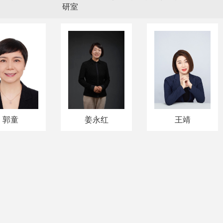
研室
郭童
姜永红
王靖