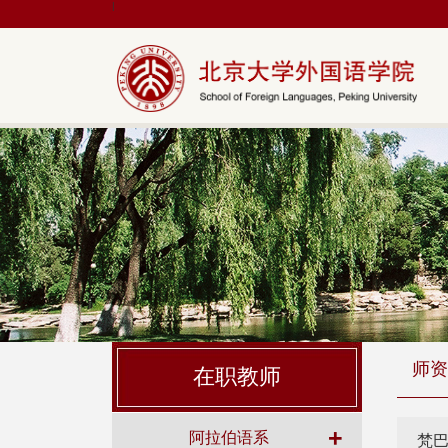
|
师资
在职教师
+
阿拉伯语系
梵