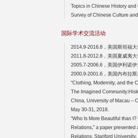
Topics in Chinese History and
Survey of Chinese Culture an
国际学术交流活动
2014.9-2016.8，美国
2011.8-2012.8，美国夏
2005.7-2006.6，美国伊利诺
2000.9-2001.6，美国内
“Clothing, Modernity, and the 
The Imagined Community:Histo
China, University of Macau – 
May 30-31, 2018.
“Who Is More Beautiful than I?
Relations,” a paper presented
Relations, Stanford University,