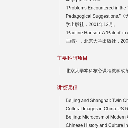
“Problems Encountered in the
Pedagogical Sugges
学出版社，2001年12月。
“Pauline Hanson: A ‘Patr
主编），北京大学出版社，200
主要科研项目
北京大学本科核心课程教学改革
讲授课程
Beijing and Shanghai: Twin Cit
Cultural Images in China-US R
Beijing: Microcosm of Modern
Chinese History and Culture i