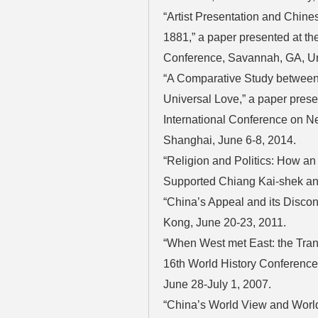
“Artist Presentation and Chine
1881,” a paper presented at t
Conference, Savannah, GA, Unit
“A Comparative Study between 
Universal Love,” a paper prese
International Conference on N
Shanghai, June 6-8, 2014.
“Religion and Politics: How 
Supported Chiang Kai-shek an
“China’s Appeal and its Disco
Kong, June 20-23, 2011.
“When West met East: the Trans
16th World History Conference,
June 28-July 1, 2007.
“China’s World View and World 