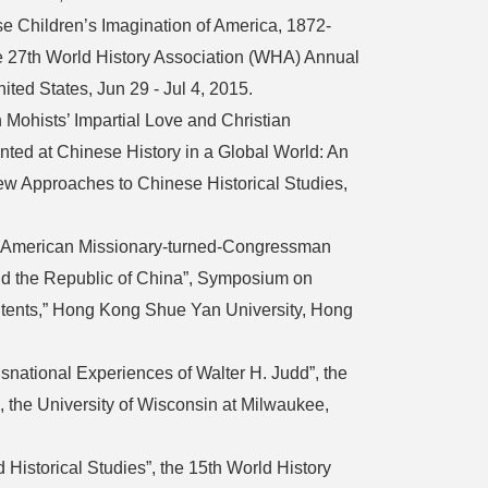
se Children’s Imagination of America, 1872-
he 27th World History Association (WHA) Annual
ed States, Jun 29 - Jul 4, 2015.
Mohists’ Impartial Love and Christian
nted at Chinese History in a Global World: An
ew Approaches to Chinese Historical Studies,
an American Missionary-turned-Congressman
d the Republic of China”, Symposium on
ntents,” Hong Kong Shue Yan University, Hong
national Experiences of Walter H. Judd”, the
 the University of Wisconsin at Milwaukee,
Historical Studies”, the 15th World History