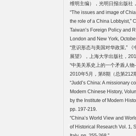
维明主编），光明日报出版社，20
“The issues and image of Chi
the role of a China Lobbyist,” 
Taiwan’s Foreign Policy and Re
London and New York, October
“意识形态与美国对华政策,”
展望》，上海大学出版社，201
“中美关系史上的一个矛盾人物
2010年5月，第8期（总第212
“Judd’s China: A missionary c
Modern Chinese History, Volum
by the Institute of Modern His
pp. 197-219.
“China’s World View and World
of Historical Research Vol. 1, 
Italy. pp. 255-268.”