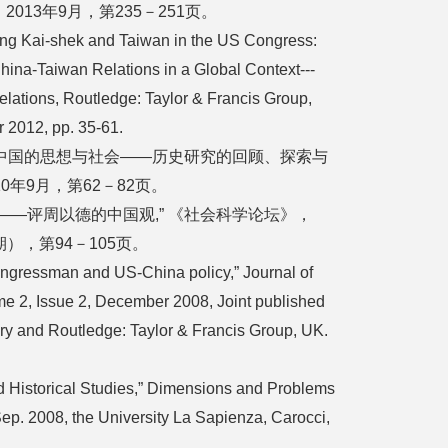
13年9月，第235－251页。
ang Kai-shek and Taiwan in the US Congress:
China-Taiwan Relations in a Global Context---
lations, Routledge: Taylor & Francis Group,
 2012, pp. 35-61.
 《中国的思想与社会——历史研究的回顾、探索与
0年9月，第62－82页。
——评周以德的中国观,” 《社会科学论坛》，
期），第94－105页。
ongressman and US-China policy,” Journal of
e 2, Issue 2, December 2008, Joint published
tory and Routledge: Taylor & Francis Group, UK.
 Historical Studies,” Dimensions and Problems
Sep. 2008, the University La Sapienza, Carocci,