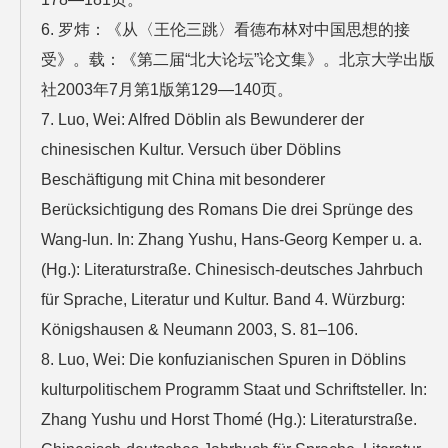
6. 罗炜：《从〈王伦三跳〉看德布林对中国思想的接
受》。载：《第二届“北大论坛”论文集》。北京大学出版
社2003年7月第1版第129—140页。
7. Luo, Wei: Alfred Döblin als Bewunderer der
chinesischen Kultur. Versuch über Döblins
Beschäftigung mit China mit besonderer
Berücksichtigung des Romans Die drei Sprünge des
Wang-lun. In: Zhang Yushu, Hans-Georg Kemper u. a.
(Hg.): Literaturstraße. Chinesisch-deutsches Jahrbuch
für Sprache, Literatur und Kultur. Band 4. Würzburg:
Königshausen & Neumann 2003, S. 81–106.
8. Luo, Wei: Die konfuzianischen Spuren in Döblins
kulturpolitischem Programm Staat und Schriftsteller. In:
Zhang Yushu und Horst Thomé (Hg.): Literaturstraße.