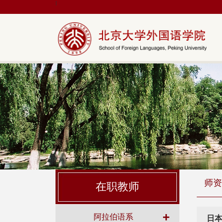
|
师资
在职教师
+
阿拉伯语系
日