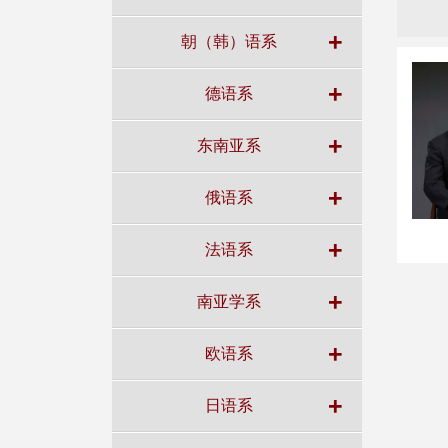
+
朝（韩）语系
+
德语系
+
东南亚系
+
俄语系
+
法语系
+
南亚学系
+
欧语系
+
日语系