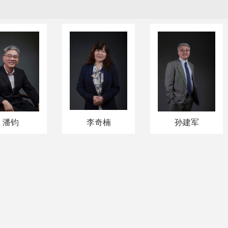
潘钧
李奇楠
孙建军