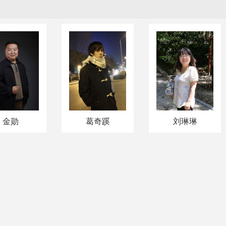
金勋
葛奇蹊
刘琳琳