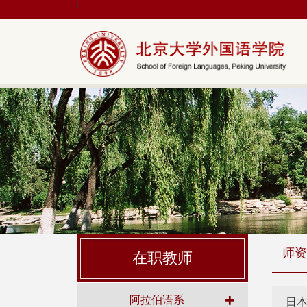
|
师资
在职教师
+
阿拉伯语系
日