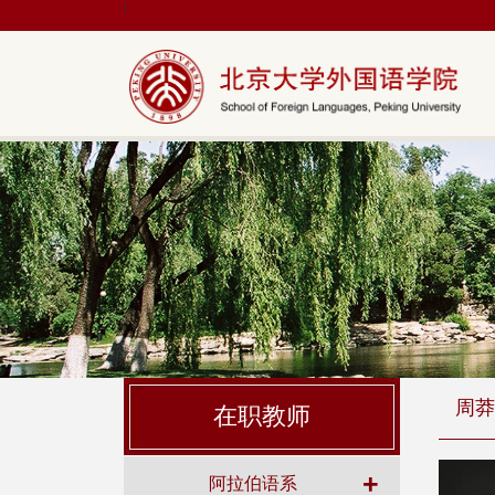
|
周莽
在职教师
+
阿拉伯语系