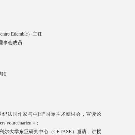
e Etiemble）主任
）理事会成员
精读
“20世纪法国作家与中国”国际学术研讨会，宣读论
vers yourcenarien »；
蒙特利尔大学东亚研究中心（CETASE）邀请，讲授