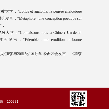
gos et analogia, la pensée analogique
讨会发言：“Métaphore : une conception poétique sur
re”；
onnaissons-nous la Chine ? Un demi-
讨会发言：“Etiemble : une érudition de bonne
阿尔贝·加缪与20世纪”国际学术研讨会发言：《加缪
：100871