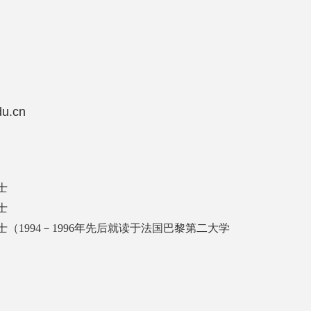
u.cn
士
士
博士（1994－1996年先后就读于法国巴黎第二大学