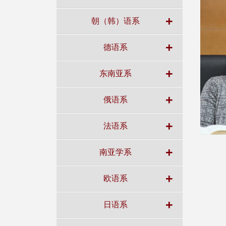
+
朝（韩）语系
+
德语系
+
东南亚系
+
俄语系
+
法语系
+
南亚学系
+
欧语系
+
日语系