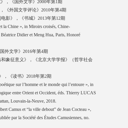
》，《国外文学》2000年第1期
》，《外国文学评论》2010年第4期
电影》，《书城》2013年第12期
t la Chine », in Miroirs croisés, Chine-
 Béatrice Didier et Meng Hua, Paris, Honoré
国外文学》2016年第4期
风格和象征意义》，《北京大学学报》（哲学社会
》，《读书》2018年第2期
oétique sur l’homme et le monde qui l’entoure », in
ogique entre Orient et Occident, éds. Thierry LUCAS
ttan, Louvain-la-Neuve, 2018.
Albert Camus et “la ville debout” de Jean Cocteau »,
bliée par la Société des Études Camusiennes, no.