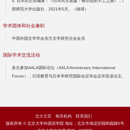
5. ⽇本⺠艺馆编著：《⽇本⺠艺图鉴：柳宗悦的⼿⼯之旅》，⼴
⻄师范⼤学出版社，2021年5⽉。（独译）
学术团体和社会兼职
中国外国文学学会东方文学研究分会会员
国际学术交流活动
多次参加AALA国际论坛（AALA Anniversary International
Forum），⽇语教育与⽇本学研究国际会议等会议并宣读论文。
北大主页
相关机构
联系我们
版权所有 © 北京大学外国语学院 地址：北京市海淀区颐和园路5号