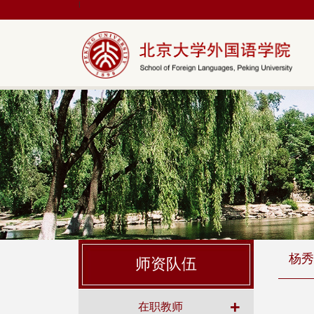
|
杨秀
师资队伍
+
在职教师