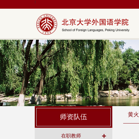
|
黄火
师资队伍
+
在职教师