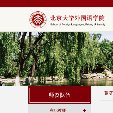
|
葛济
师资队伍
+
在职教师