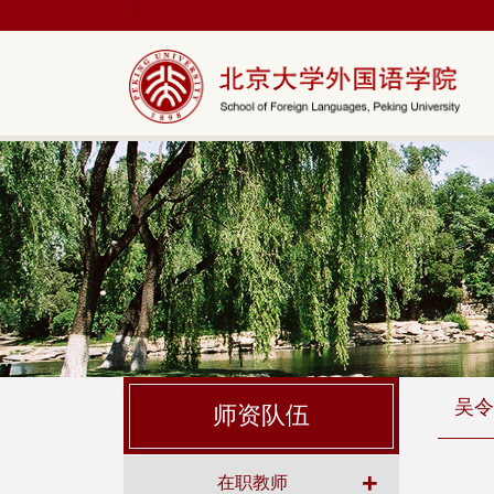
|
吴令
师资队伍
+
在职教师