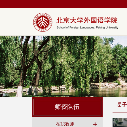
|
岳子
师资队伍
+
在职教师