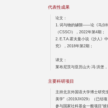
代表性成果
论文：
1. 词与物的罅隙——论《马
（CSSCI），2022年第4期；
2. E.T.A.霍夫曼小说《
究》，2018年第2期；
译文：
莱布尼茨与亚历山大·冯·洪堡，
主要科研项目
主持北京外国语大学博士研究生
美学”（2019JX029）（已结
参与国家社科基金一般项目“彼