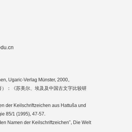
du.cn
hen, Ugaric-Verlag Münster, 2000。
著）：《苏美尔、埃及及中国古文字比较研
n der Keilschriftzeichen aus Hattuša und
gie 85/1 (1995), 47-57.
den Namen der Keilschriftzeichen", Die Welt