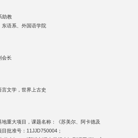
史系助教
系、东语系、外国语学院
副会长
语言文学，世界上古史
基地重大项目，课题名称：《苏美尔、阿卡德及
准号：11JJD750004；