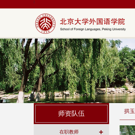
|
拱玉
师资队伍
+
在职教师