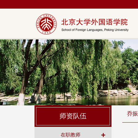
|
乔振
师资队伍
+
在职教师